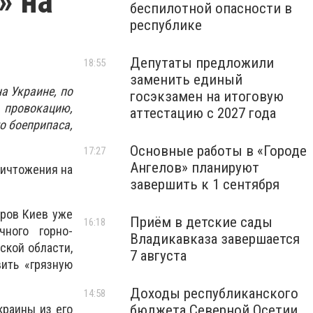
» на
беспилотной опасности в
республике
Депутаты предложили
18:55
заменить единый
а Украине, по
госэкзамен на итоговую
 провокацию,
аттестацию с 2027 года
о боеприпаса,
Основные работы в «Городе
17:27
Ангелов» планируют
ничтожения на
завершить к 1 сентября
оров Киев уже
Приём в детские сады
16:18
чного горно-
Владикавказа завершается
ской области,
7 августа
вить «грязную
Доходы республиканского
14:58
краины из его
бюджета Северной Осетии