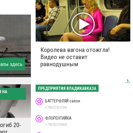
Королева вагона отожгла!
Видео не оставит
равнодушным
иалы здесь
ПРЕДПРИЯТИЯ ВЛАДИКАВКАЗА
Я НА
БАТТЕРФЛЯЙ салон
+78672525766
ФЛОРЕНТИЙКА
огиб 20-
+79252570900
ерт