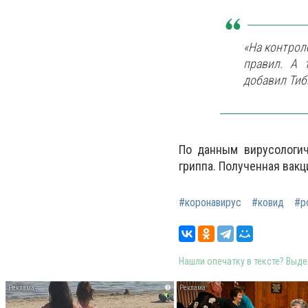
«На контрол
правил. А 
добавил Тиб
По данным вирусологич
гриппа. Полученная вакц
#коронавирус
#ковид
#р
Нашли опечатку в тексте? Выдел
i