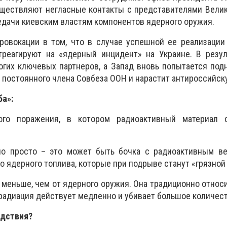
уществляют негласные контакты с представителями Вели
дачи киевским властям компонентов ядерного оружия.
провокации в том, что в случае успешной ее реализаци
треагируют на «ядерный инцидент» на Украине. В резул
гих ключевых партнеров, а Запад вновь попытается под
 постоянного члена Совбеза ООН и нарастит антироссийск
ба»:
ого поражения, в котором радиоактивный материал 
;
но просто – это может быть бочка с радиоактивным в
о ядерного топлива, которые при подрыве станут «грязной
ё меньше, чем от ядерного оружия. Она традиционно относ
 радиация действует медленно и убивает большое количес
едствия?