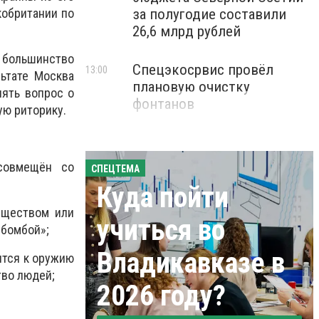
кобритании по
за полугодие составили
26,6 млрд рублей
и большинство
Спецэкосрвис провёл
13:00
ьтате Москва
плановую очистку
нять вопрос о
фонтанов
ую риторику.
совмещён со
СПЕЦТЕМА
Куда пойти
еществом или
учиться во
 бомбой»;
Владикавказе в
ится к оружию
тво людей;
2026 году?