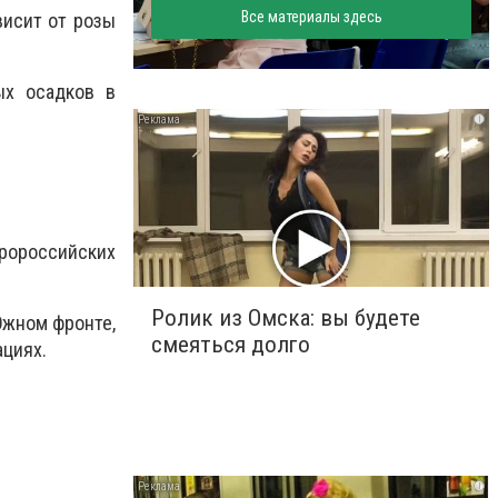
Все материалы здесь
висит от розы
ых осадков в
i
пророссийских
Ролик из Омска: вы будете
Южном фронте,
смеяться долго
ациях.
i