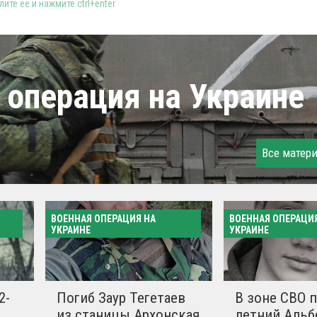
ите её и нажмите ctrl+enter
 операция на Украине
Все матер
ВОЕННАЯ ОПЕРАЦИЯ НА
ВОЕННАЯ ОПЕРАЦИ
УКРАИНЕ
УКРАИНЕ
2-
Погиб Заур Тегетаев
В зоне СВО п
из станицы Архонская
летний Альб