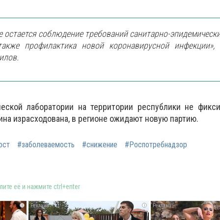
е остается соблюдение требований санитарно-эпидемическ
также профилактика новой коронавирусной инфекции»,
илов.
еской лаборатории на территории республики не фикси
ина израсходована, в регионе ожидают новую партию.
ост
#заболеваемость
#снижение
#Роспотребнадзор
ите её и нажмите ctrl+enter
i
i