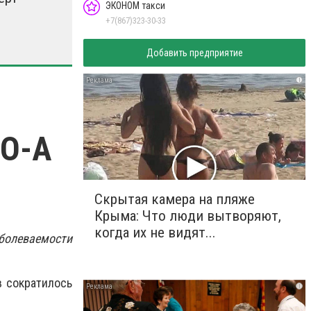
ЭКОНОМ такси
+7(867)323-30-33
Добавить предприятие
i
СО-А
Скрытая камера на пляже
Крыма: Что люди вытворяют,
когда их не видят...
болеваемости
в сократилось
i