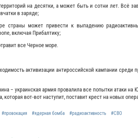
ерриторий на десятки, а может быть и сотни лет. Всё за
вчатки в заряде;
ере страны может привести к выпадению радиоактивн
ропе, включая Прибалтику;
отравит все Черное море.
бходимость активизации антироссийской кампании среди 
чина – украинская армия провалила все попытки атаки на 
а, которая вот-вот наступит, поставит крест на новых опер
#провокация
#ядерная бомба
#радиоактивность
#СВО