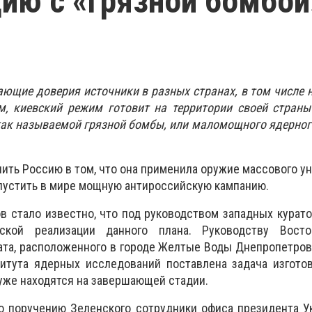
ию с «грязной бомбой
ющие доверия источники в разных странах, в том числе н
, киевский режим готовит на территории своей страны
ак называемой грязной бомбы, или маломощного ядерног
нить Россию в том, что она применила оружие массового у
апустить в мире мощную антироссийскую кампанию.
в стало известно, что под руководством западных курат
ской реализации данного плана. Руководству Восто
ата, расположенного в городе Желтые Воды Днепропетров
титута ядерных исследований поставлена задача изгото
 уже находятся на завершающей стадии.
о поручению Зеленского сотрудники офиса президента У