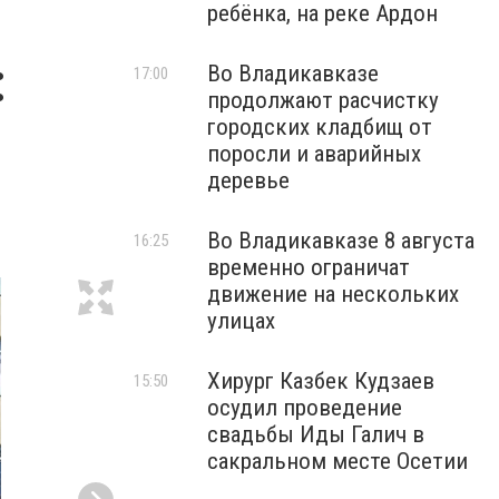
ребёнка, на реке Ардон
:
Во Владикавказе
17:00
продолжают расчистку
городских кладбищ от
поросли и аварийных
деревье
Во Владикавказе 8 августа
16:25
временно ограничат
движение на нескольких
улицах
Хирург Казбек Кудзаев
15:50
осудил проведение
свадьбы Иды Галич в
сакральном месте Осетии