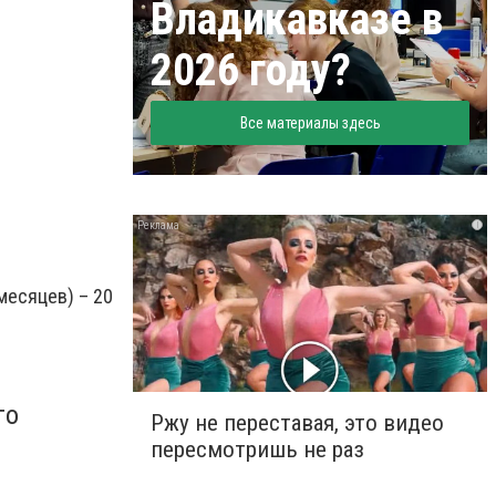
Владикавказе в
2026 году?
Все материалы здесь
i
месяцев) – 20
го
Ржу не переставая, это видео
пересмотришь не раз