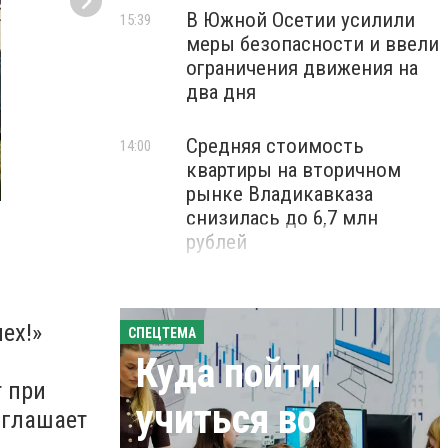
В Южной Осетии усилили
15:39
меры безопасности и ввели
ограничения движения на
два дня
Средняя стоимость
14:00
квартиры на вторичном
рынке Владикавказа
снизилась до 6,7 млн
рублей
ех!»
СПЕЦТЕМА
Куда пойти
 при
учиться во
иглашает