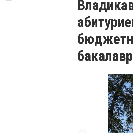
Владикав
абитурие
бюджетн
бакалавр