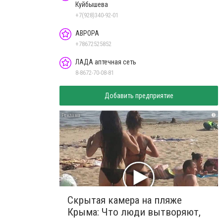
Куйбышева
+7(928)340-92-01
АВРОРА
+78672525852
ЛАДА аптечная сеть
8-8672-70-08-81
Добавить предприятие
i
Скрытая камера на пляже
Крыма: Что люди вытворяют,