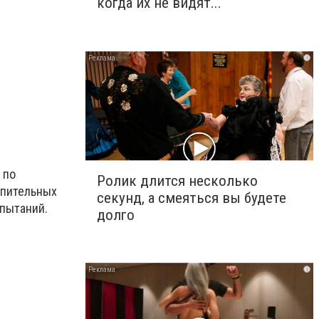
когда их не видят...
i
 по
Ролик длится несколько
упительных
секунд, а смеяться вы будете
спытаний.
долго
i