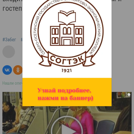
гостеприимство».
#Забег
#Северная Осетия
Нашли опечатку в тексте? Выделите её и нажмите ctrl+enter
i