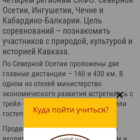
Осетии, Ингушетии, Чечне и
Кабардино-Балкарии. Цель
соревнований – познакомить
участников с природой, культурой и
историей Кавказа.
По Северной Осетии проложены две
главные дистанции – 160 и 430 км. В
одном из отелей министерство
экономического развития встретилось с
трейл-участниками, которые отметили
гостеприимство местных жителей.
Продвижение событийного туризма
входит в задачи нацпроекта «Туризм и