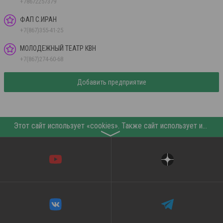
+78672257379
ФАП С.ИРАН
+7(867)355-41-25
МОЛОДЕЖНЫЙ ТЕАТР КВН
+7(867)274-60-68
Добавить предприятие
Этот сайт использует «cookies». Также сайт использует интернет-сервис для сбора технических данных касательно посетителей с целью получения маркетинговой и статистической информации. Условия обработки данных посетителей сайта см.
〉