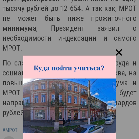
тысячу рублей до
12 654. А так как, МРОТ
не может быть ниже прожиточного
минимума, Президент заявил о
необходимости индексации и самого
МРОТ.
По словам Главы Министерства труда и
социальной защиты Антона Котякова,
на
повышение прожиточного минимума и
МРОТ из федерального бюджета будет
направлено порядка 30 миллиардов
рублей.
#МРОТ
#Прожиточный минимум
#Путин