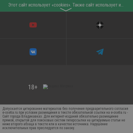
Этот сайт использует «cookies». Также сайт использует интернет-сервис для сбора технических данных касательно посетителей с целью получения маркетинговой и статистической информации. Условия обработки данных посетителей сайта см.
〉
Допускается цитирование материалов без получения предварительного согласия
e-osetia.ru при условии размещения в тексте обязательной ссылки на e-osetia.ru -
Сайт города Владикавказ. Для интернет-изданий обязательно размещение
прямой, открытой для поисковых систем гиперссылки на цитируемые статьи не
ниже второго абзаца в тексте или в качестве источника. Нарушение
исключительных прав преследуется по закону.