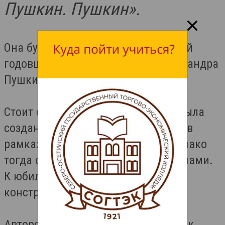
Пушкин. Пушкин».
Она будет установлена в честь 226-й
годовщины со дня рождения Александра
Пушкина.
Стоит отметить, что инсталляция была
создана и установлена в 2012 году в
рамках симпозиума «Аланика», однако
тогда она была повреждена вандалами.
К юбилею поэта в прошлом году
конструкцию восстановили.
Автором проекта является художник