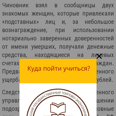
Чиновник взял в сообщницы двух
знакомых женщин, которые привлекали
«подставных» лиц и, за небольшое
вознаграждение, при использовании
нотариально заверенных доверенностей
от имени умерших, получали денежные
средства, находящиеся на лицевых
счетах покойных граждан.
Предварительная сумма причиненного
ущерба превышает 12 миллионов рублей.
Следственной частью Следственного
управления МВД по РСО-А в отношении
подозреваемых возбуждены уголовные