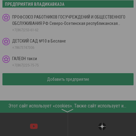
ПРЕДПРИЯТИЯ ВЛАДИКАВКАЗА
ПРОФСОЮЗ РАБОТНИКОВ ГОСУЧРЕЖДЕНИЙ И ОБЩЕСТВЕННОГО
ОБСЛУЖИВАНИЯ РФ Северо-Осетинская республиканская
организация
+7(867)253-61-62
ДЕТСКИЙ САД №10 в Беслане
+78673747306
ГАЛЕОН такси
+7(867)225-75-75
Добавить предприятие
Этот сайт использует «cookies». Также сайт использует интернет-сервис для сбора технических данных касательно посетителей с целью получения маркетинговой и статистической информации. Условия обработки данных посетителей сайта см.
〉