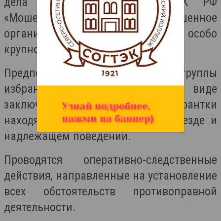
дела по ч. 4 ст. 159 УК РФ
«Мошенничество, совершенное
организованной группой либо в особо
крупном размере».
Предполагаемому лидеру группы
избрана мера пресечения в виде
заключения под стражу. Две фигурантки
находятся под подпиской о невыезде и
надлежащем поведении.
Проводятся оперативно-следственные
действия, направленные на установление
всех обстоятельств противоправной
деятельности.