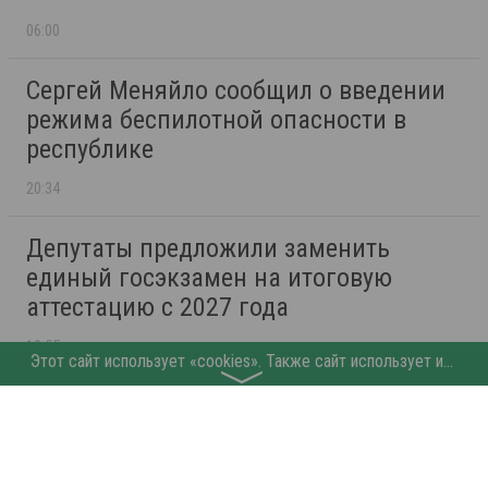
06:00
Сергей Меняйло сообщил о введении
режима беспилотной опасности в
республике
20:34
Депутаты предложили заменить
единый госэкзамен на итоговую
аттестацию с 2027 года
18:55
Этот сайт использует «cookies». Также сайт использует интернет-сервис для сбора технических данных касательно посетителей с целью получения маркетинговой и статистической информации. Условия обработки данных посетителей сайта см.
〉
Основные работы в «Городе Ангелов»
планируют завершить к 1 сентября
17:27