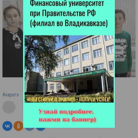
#каратэ
#турнир
#КБР
#Северная Осетия