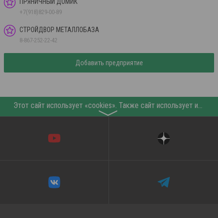
ПРЯНИЧНЫЙ ДОМИК
+7(918)829-00-89
СТРОЙДВОР МЕТАЛЛОБАЗА
8-867-252-22-42
Добавить предприятие
Этот сайт использует «cookies». Также сайт использует интернет-сервис для сбора технических данных касательно посетителей с целью получения маркетинговой и статистической информации. Условия обработки данных посетителей сайта см.
〉