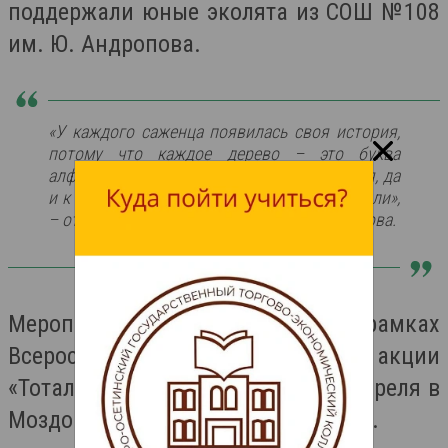
поддержали юные эколята из СОШ №108
им. Ю. Андропова.
«У каждого саженца появилась своя история,
потому что каждое дерево – это буква
алфавита. Нам очень понравилась эта идея, да
и к тому же мы много нового сегодня узнали»,
– отметила участница акции Полина Соколова.
Мероприятие провели в рамках
Всероссийской международной акции
«Тотальный диктант», которая 8 апреля в
Моздоке будет проводиться 5-й раз.