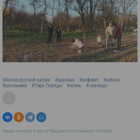
#Аллея русской азбуки
#деревья
#алфавит
#азбука
#школьники
#Парк Победы
#ясень
#саженцы
Нашли опечатку в тексте? Выделите её и нажмите ctrl+enter