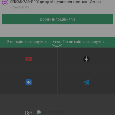
СЕВКАВКАЗЭНЕРГО центр обслуживания клиентов г.Дигора
+78673392769
Добавить предприятие
Этот сайт использует «cookies». Также сайт использует интернет-сервис для сбора технических данных касательно посетителей с целью получения маркетинговой и статистической информации. Условия обработки данных посетителей сайта см.
〉