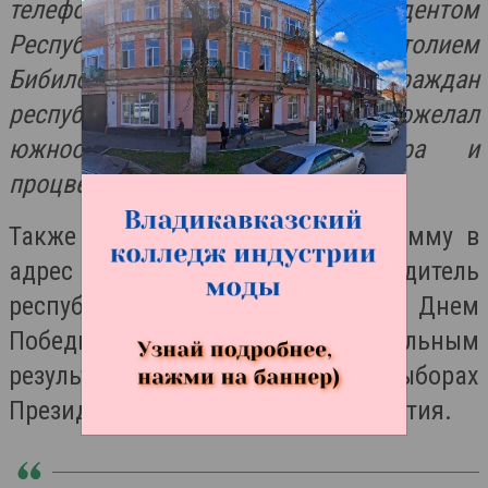
телефонном разговоре с Президентом
Республики Южная Осетия Анатолием
Бибиловым поздравил его и граждан
республики с Днем Победы, пожелал
южноосетинскому народу мира и
процветания.
Также Меняйло направил телеграмму в
адрес Алана Гаглоева. Руководитель
республики поздравил его с Днем
Победы, а также с убедительным
результатом на состоявшихся выборах
Президента Республики Южная Осетия.