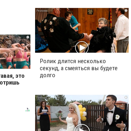
i
i
Ролик длится несколько
секунд, а смеяться вы будете
долго
авая, это
мотришь
i