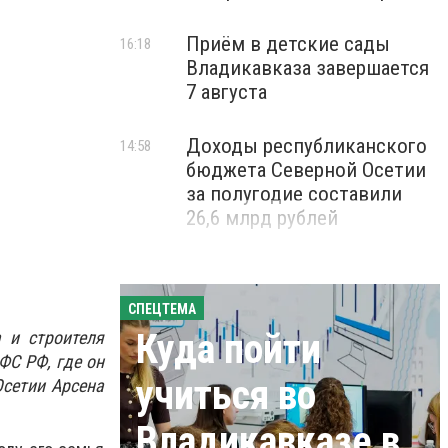
Приём в детские сады
16:18
Владикавказа завершается
7 августа
Доходы республиканского
14:58
бюджета Северной Осетии
за полугодие составили
26,6 млрд рублей
СПЕЦТЕМА
Куда пойти
 и строителя
ФС РФ, где он
учиться во
Осетии Арсена
Владикавказе в