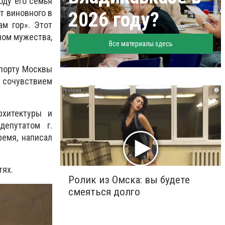
оду его семья
от виновного в
2026 году?
ам гор». Этот
лом мужества,
Все материалы здесь
опорту Москвы
с сочувствием
i
рхитектуры и
епутатом г.
ремя, написал
тях.
Ролик из Омска: вы будете
смеяться долго