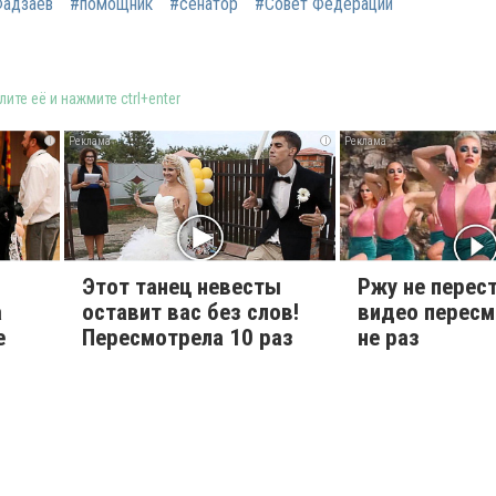
Фадзаев
#помощник
#сенатор
#Совет Федерации
ите её и нажмите ctrl+enter
i
i
Этот танец невесты
Ржу не перест
а
оставит вас без слов!
видео перес
е
Пересмотрела 10 раз
не раз