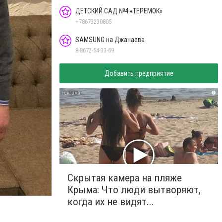
ДЕТСКИЙ САД №4 «ТЕРЕМОК»
+78673230805
SAMSUNG на Джанаева
8-8672-54-33-69
Добавить предприятие
i
Скрытая камера на пляже
Крыма: Что люди вытворяют,
когда их не видят...