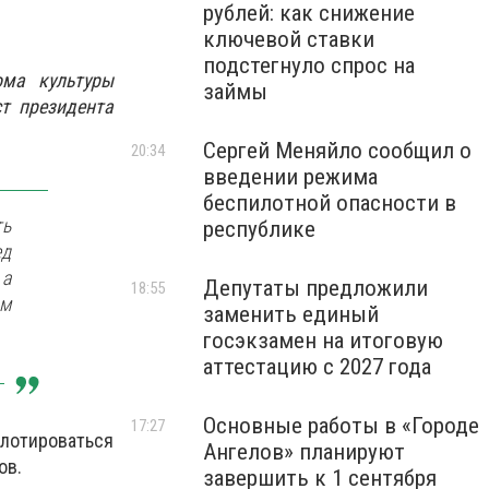
рублей: как снижение
ключевой ставки
подстегнуло спрос на
ома культуры
займы
т президента
Сергей Меняйло сообщил о
20:34
введении режима
беспилотной опасности в
ть
республике
ед
 а
Депутаты предложили
18:55
им
заменить единый
госэкзамен на итоговую
аттестацию с 2027 года
Основные работы в «Городе
17:27
ллотироваться
Ангелов» планируют
ов.
завершить к 1 сентября