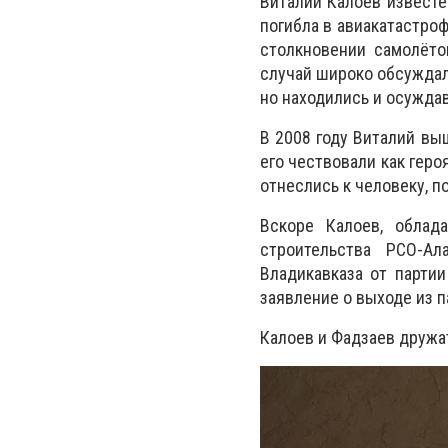
Виталий Калоев известен
погибла в авиакатастроф
столкновении самолёто
случай широко обсуждал
но находились и осужда
В 2008 году Виталий вы
его чествовали как геро
отнеслись к человеку, 
Вскоре Калоев, облад
строительства РСО-А
Владикавказа от партии
заявление о выходе из 
Калоев и Фадзаев дружат