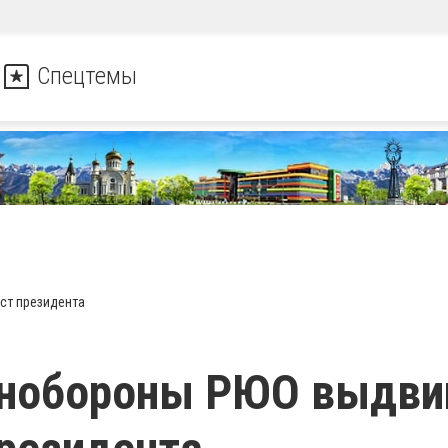
Спецтемы
ст президента
инобороны РЮО выдви