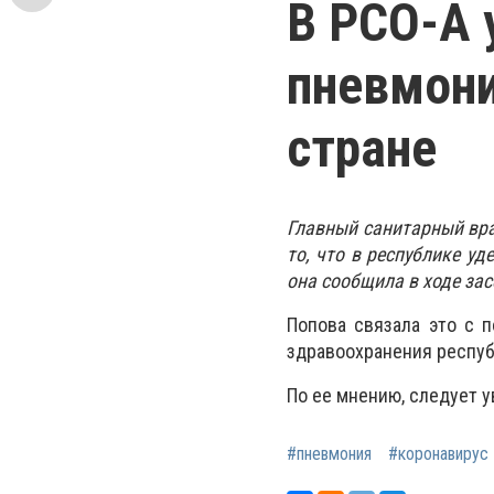
В РСО-А 
пневмони
стране
Главный санитарный вра
то, что в республике у
она сообщила в ходе за
Попова связала это с 
здравоохранения респуб
По ее мнению, следует 
#пневмония
#коронавирус