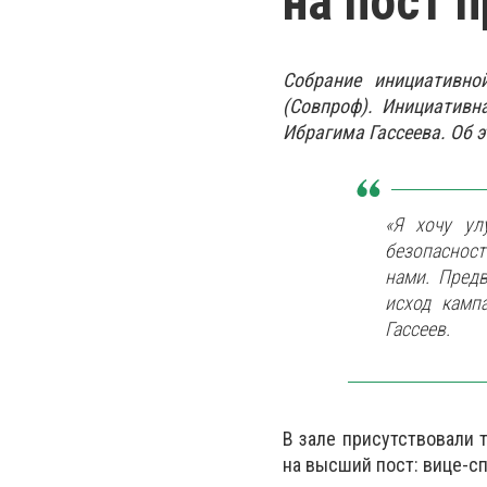
на пост 
Собрание инициативно
(Совпроф). Инициативн
Ибрагима Гассеева. Об э
«Я хочу ул
безопаснос
нами. Пред
исход камп
Гассеев.
В зале присутствовали 
на высший пост: вице-с