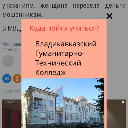
указаниям, женщина перевела деньги
мошенникам.
В МВД проводится проверка.
#Мошенничество
#Северная Осетия
#телефонный мошенник
#банковский счет
Нашли опечатку в тексте? Выделите её и нажмите ctrl+enter
i