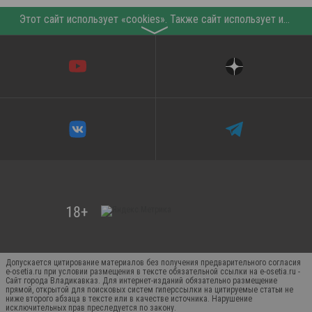
Этот сайт использует «cookies». Также сайт использует интернет-сервис для сбора технических данных касательно посетителей с целью получения маркетинговой и статистической информации. Условия обработки данных посетителей сайта см.
〉
Допускается цитирование материалов без получения предварительного согласия
e-osetia.ru при условии размещения в тексте обязательной ссылки на e-osetia.ru -
Сайт города Владикавказ. Для интернет-изданий обязательно размещение
прямой, открытой для поисковых систем гиперссылки на цитируемые статьи не
ниже второго абзаца в тексте или в качестве источника. Нарушение
исключительных прав преследуется по закону.