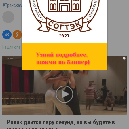
#Транскам
#проезд
#Северная Осетия
Нашли опечатку в тексте? Выделите её и нажмите ctrl+enter
i
Ролик длится пару секунд, но вы будете в
шоке от увиденного