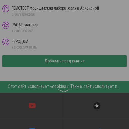
ГЕМОТЕСТ медицинская лаборатория в Архонской
8(86739)3-22-52
PAGATI магазин
+79888397797
ЕВРОДОМ
+7(928)927-87-86
Добавить предприятие
Этот сайт использует «cookies». Также сайт использует интернет-сервис для сбора технических данных касательно посетителей с целью получения маркетинговой и статистической информации. Условия обработки данных посетителей сайта см.
〉