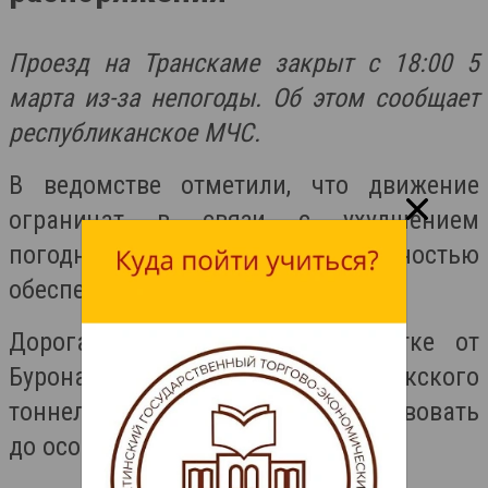
Проезд на Транскаме закрыт с 18:00 5
марта из-за непогоды. Об этом сообщает
республиканское МЧС.
В ведомстве отметили, что движение
ограничат в связи с ухудшением
погодных условий и невозможностью
обеспечения безопасного проезда.
Дорога будет закрыта на участке от
Бурона до Северного портала Рокского
тоннеля. Ограничения будут действовать
до особого распоряжения.