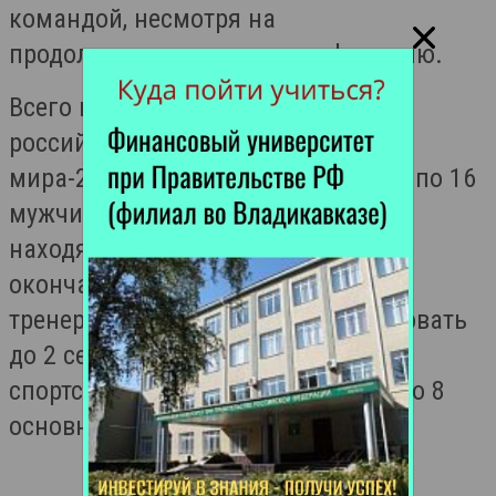
командой, несмотря на
продолжающуюся дисквалификацию.
Всего в предварительный состав
российской сборной на чемпионат
мира-2025 вошли 32 тяжелоатлета: по 16
мужчин и женщин, из которых 14
находятся в резервном списке. В
окончательной заявке, которую
тренерский штаб должен сформировать
до 2 сентября, будет не более 10
спортсменов от каждой группы — по 8
основных и 2 запасных.