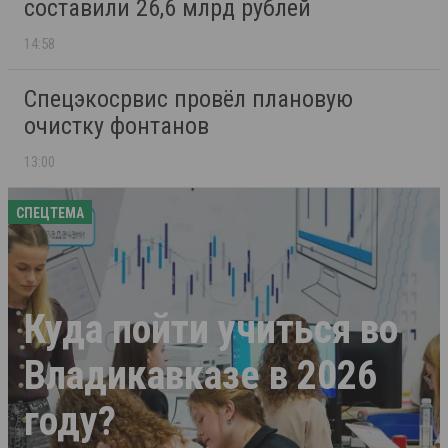
составили 26,6 млрд рублей
14:58
Спецэкосрвис провёл плановую
очистку фонтанов
13:00
СПЕЦТЕМА
Куда пойти учиться во
Владикавказе в 2026
году?