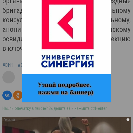
организованы мобильные и выездные
бригады по конфиденциальному
консультированию и добровольному,
анонимному, бесплатному медицинскому
освидетельствованию на ВИЧ-инфекцию
в ключевых группах населения.
#ВИЧ
#Валерия Тавасиева
#СПИД
#Статистика
Нашли опечатку в тексте? Выделите её и нажмите ctrl+enter
i