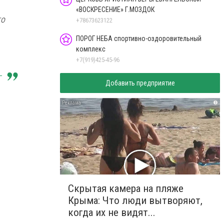
«ВОСКРЕСЕНИЕ» Г.МОЗДОК
то
+78673623122
ПОРОГ НЕБА спортивно-оздоровительный
комплекс
+7(919)425-45-96
Добавить предприятие
i
Скрытая камера на пляже
Крыма: Что люди вытворяют,
когда их не видят...