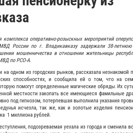
ая пенсионерку из
вказа
ия комплекса оперативно-розыскных мероприятий оперуп
ВД России по г. Владикавказу задержали 38-летнюю
шении мошенничества в отношении жительницы республ
МВД по РСО-А.
 на одном из городских рынков, рассказала незнакомой 
еских способностях, и сообщила ей о том, что на с
которую помогут определенные магические обряды. Их сут
ленной местности закопать все имеющиеся фамильные др
вно под гипнозом, потерпевшая выполнила указания пров
ведунья исчезла, так же, как и золотые изделия пенси
ка 1 миллиона рублей.
ступления, подозреваемая уехала из города и сменила в