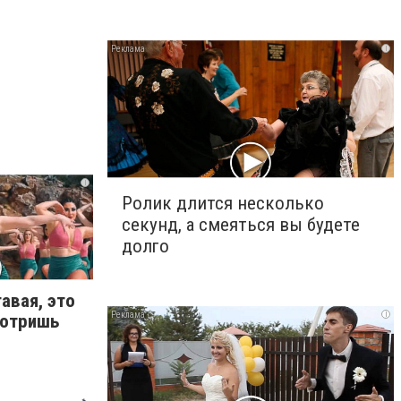
i
i
Ролик длится несколько
секунд, а смеяться вы будете
долго
авая, это
i
мотришь