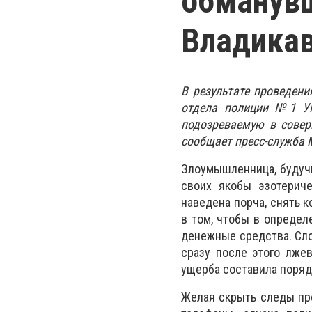
обманувш
Владика
В результате проведен
отдела полиции №1 УМ
подозреваемую в совер
сообщает пресс-служба 
Злоумышленница, будучи
своих якобы эзотерич
наведена порча, снять 
в том, чтобы в опреде
денежные средства. Сло
сразу после этого лже
ущерба составила поряд
Желая скрыть следы пре