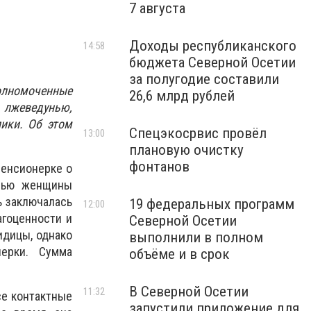
7 августа
Доходы республиканского
14:58
бюджета Северной Осетии
за полугодие составили
олномоченные
26,6 млрд рублей
 лжеведунью,
ики. Об этом
Спецэкосрвис провёл
13:00
плановую очистку
фонтанов
пенсионерке о
емью женщины
ь заключалась
19 федеральных программ
12:00
агоценности и
Северной Осетии
идицы, однако
выполнили в полном
онерки. Сумма
объёме и в срок
В Северной Осетии
11:32
се контактные
запустили приложение для