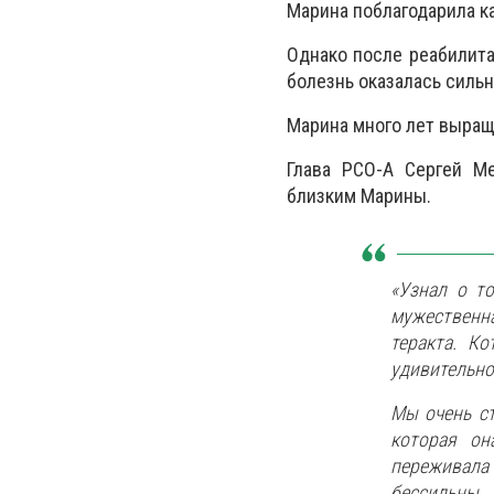
Марина поблагодарила ка
Однако после реабилита
болезнь оказалась сильн
Марина много лет выращи
Глава РСО-А Сергей М
близким Марины.
«Узнал о т
мужественн
теракта. К
удивительно
Мы очень ст
которая он
переживала 
бессильны…