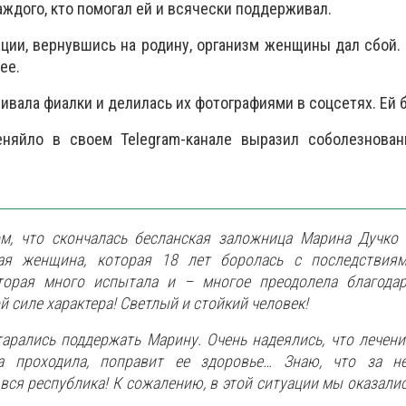
ждого, кто помогал ей и всячески поддерживал.
ции, вернувшись на родину, организм женщины дал сбой.
ее.
вала фиалки и делилась их фотографиями в соцсетях. Ей б
еняйло в своем Telegram-канале выразил соболезнова
ом, что скончалась бесланская заложница Марина Дучко
ая женщина, которая 18 лет боролась с последствия
оторая много испытала и – многое преодолела благода
й силе характера! Светлый и стойкий человек!
арались поддержать Марину. Очень надеялись, что лечени
а проходила, поправит ее здоровье… Знаю, что за н
вся республика! К сожалению, в этой ситуации мы оказали