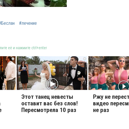
#Беслан
#лечение
ите её и нажмите ctrl+enter
i
i
Этот танец невесты
Ржу не перест
а
оставит вас без слов!
видео перес
е
Пересмотрела 10 раз
не раз