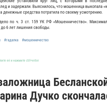
ицейские установили круг лиц, с которыми в последн
след и задержали. Выяснилось, что мошенница выкопала «к
а денежные средства потратила по своему усмотрению.
дело по ч. 3 ст. 159 УК РФ «Мошенничество». Максимал
 до 6 лет лишения свободы.
я
#гадалка
#мошенничество
ите её и нажмите ctrl+enter
заложница Бесланско
рина Дучко скончала