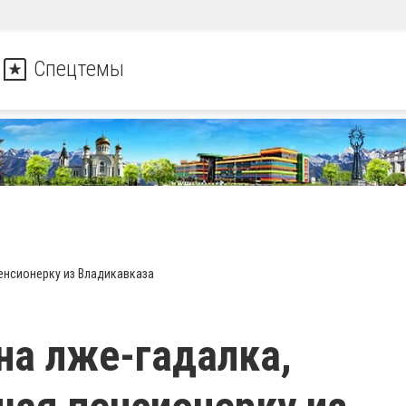
Спецтемы
енсионерку из Владикавказа
а лже-гадалка,