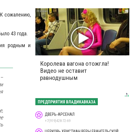
i
 К сожалению,
ыло 43 года.
ния родным и
Королева вагона отожгла!
Видео не оставит
 –
равнодушным
ми
ря
ПРЕДПРИЯТИЯ ВЛАДИКАВКАЗА
е,
ДВЕРЬ-АРСЕНАЛ
ее
+7(919)428-72-69
сь
ЦЕРКОВЬ ХРИСТИАН ВЕРЫ ЕВАНГЕЛЬСКОЙ