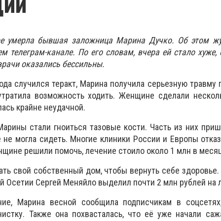
ции
е умерла бывшая заложница Марина Дучко. Об этом жу
м телеграм-канале. По его словам, вчера ей стало хуже, 
врачи оказались бессильны.
года случился теракт, Марина получила серьезную травму 
 утратила возможность ходить. Женщине сделали нескол
лась крайне неудачной.
Марины стали гноиться тазовые кости. Часть из них приш
 не могла сидеть. Многие клиники России и Европы отка
енщине решили помочь, лечение стоило около 1 млн в месяц
ать свой собственный дом, чтобы вернуть себе здоровье.
ой Осетии Сергей Меняйло выделил почти 2 млн рублей на 
ние, Марина весной сообщила подписчикам в соцсетях
истку. Также она похвасталась, что её уже начали саж