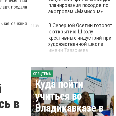
ее время она
планирования походов по
лад», продала
экотропам «Мамисона»
ьная санкция
В Северной Осетии готовят
11:26
к открытию Школу
креативных индустрий при
художественной школе
имени Тавасиева
СПЕЦТЕМА
Куда пойти
й
учиться во
сь в
Владикавказе в