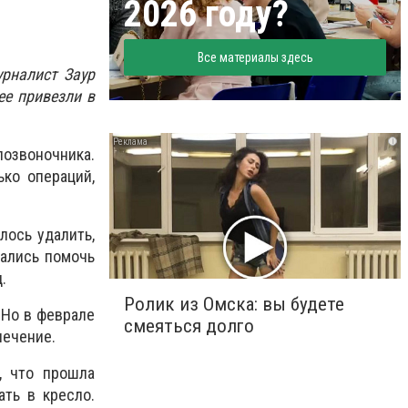
2026 году?
Все материалы здесь
рналист Заур
ее привезли в
i
позвоночника.
ько операций,
лось удалить,
зались помочь
.
Ролик из Омска: вы будете
 Но в феврале
смеяться долго
лечение.
, что прошла
ать в кресло.