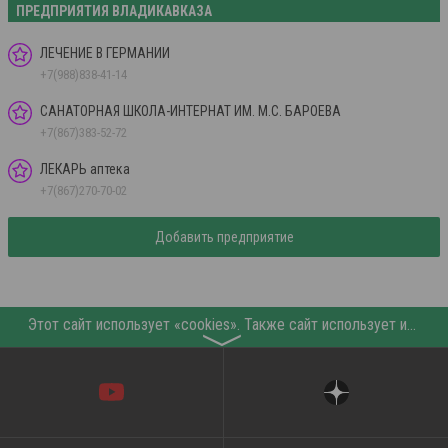
ПРЕДПРИЯТИЯ ВЛАДИКАВКАЗА
ЛЕЧЕНИЕ В ГЕРМАНИИ
+7(988)838-41-14
САНАТОРНАЯ ШКОЛА-ИНТЕРНАТ ИМ. М.С. БАРОЕВА
+7(867)383-52-72
ЛЕКАРЬ аптека
+7(867)270-70-02
Добавить предприятие
Этот сайт использует «cookies». Также сайт использует интернет-сервис для сбора технических данных касательно посетителей с целью получения маркетинговой и статистической информации. Условия обработки данных посетителей сайта см.
〉