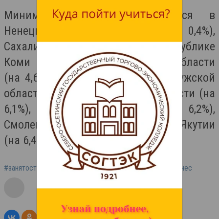
Минимальный рост наблюдался в
Ненецком автономном округе (на 0,4%),
Сахалинской области (на 4%), Республике
Коми (на 4,6%), Архангельской области
(на 4,6%), Чувашии (на 5,2%), Калужской
области (на 5,6%), Рязанской области (на
6,1%), Владимирской области (на 6,2%),
Смоленской области (на 6,2%) и в Якутии
(на 6,4%).
#занятость
#работа
#малый бизнес
#средний бизнес