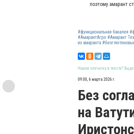
поэтому амарант с
#функциональная бакалея #
#АмарантАгро #Амарант Тех
из амаранта #безглютеновы
Нашли опечатку в тексте? Выдел
09:00, 6 марта 2026 г.
Без согл
на Ватут
Иристонс