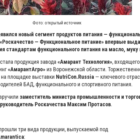
Фото: открытый источник
оявился новый сегмент продуктов питания — функциональ
 «Роскачество — Функциональное питание» впервые выд
я стандартам функционального питания на масло, муку и
стала продукция завода
«Амарант Технология»
, входящего
инг
«АмарантАгро»
из Воронежской области. Торжественн
 на площадке выставки
NutriCon.Russia
— ключевого отрас
одителей БАД, функционального и спортивного питания.
 вручили
заместитель министра промышленности и торго
руководитель Роскачества Максим Протасов
.
рошли три вида продукции, выпускаемой под
marantica
: