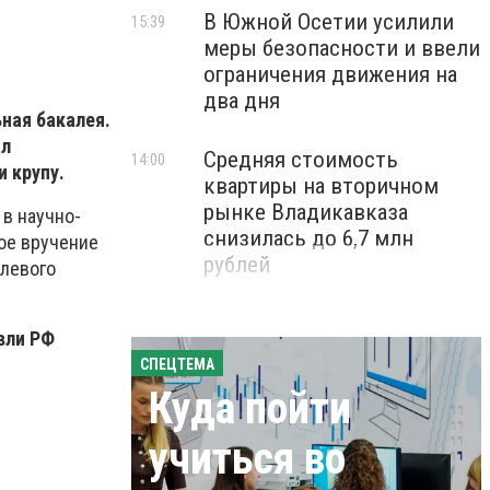
В Южной Осетии усилили
15:39
меры безопасности и ввели
ограничения движения на
два дня
ная бакалея.
ал
Средняя стоимость
14:00
 крупу.
квартиры на вторичном
рынке Владикавказа
 в научно-
снизилась до 6,7 млн
ое вручение
рублей
левого
вли РФ
СПЕЦТЕМА
Куда пойти
учиться во