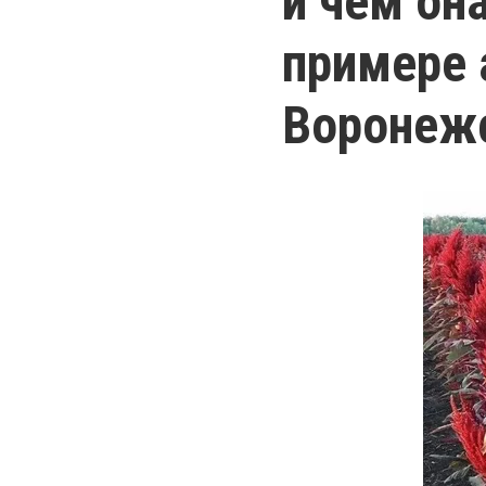
и чем он
примере 
Воронежс