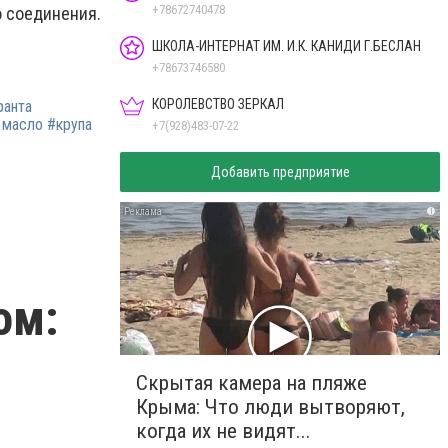
+78672740478
о соединения.
ШКОЛА-ИНТЕРНАТ ИМ. И.К. КАНИДИ Г.БЕСЛАН
+78673746580
КОРОЛЕВСТВО ЗЕРКАЛ
ранта
 масло #крупа
+7(928)483-07-22
Добавить предприятие
i
ом:
Скрытая камера на пляже
Крыма: Что люди вытворяют,
когда их не видят...