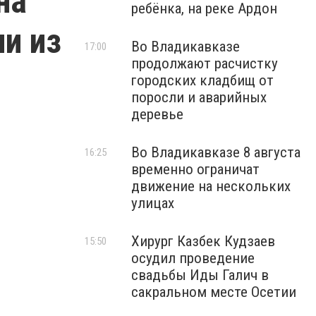
на
ребёнка, на реке Ардон
и из
Во Владикавказе
17:00
продолжают расчистку
городских кладбищ от
поросли и аварийных
деревье
Во Владикавказе 8 августа
16:25
временно ограничат
движение на нескольких
улицах
Хирург Казбек Кудзаев
15:50
осудил проведение
свадьбы Иды Галич в
сакральном месте Осетии