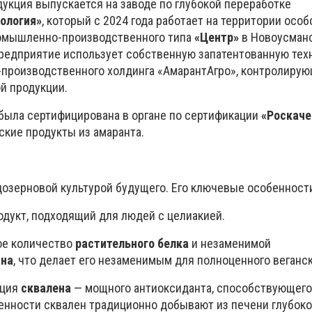
укция выпускается на заводе по глубокой переработке
ология»
, который с 2024 года работает на территории особ
омышленно-производственного типа
«Центр»
в Новоусман
редприятие использует собственную запатентованную тех
-производственного холдинга «АмарантАгро», контролиру
ой продукции.
 была сертифицирована в органе по сертификации
«Роскаче
ские продукты из амаранта.
озерновой культурой будущего. Его ключевые особенност
дукт, подходящий для людей с целиакией.
ое количество
растительного белка
и незаменимой
ина
, что делает его незаменимым для полноценного веганск
ация
сквалена
— мощного антиоксиданта, способствующего
енности сквален традиционно добывают из печени глубоко