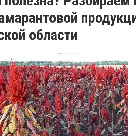
а полезна? Разбираем 
амарантовой продукци
кой области