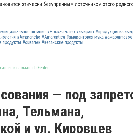
тановится этически безупречным источником этого редког
функциональное питание #Роскачество #амарант #продукция из ама
нология #Amarancho #Amarantica #амарантовая мука #амарантовое
е продукты #сквален #веганские продукты
ите её и нажмите ctrl+enter
асования — под запрет
ина, Тельмана,
кой и ул. Кировцев