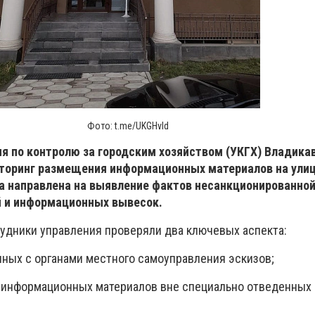
Фото: t.me/UKGHvld
я по контролю за городским хозяйством (УКГХ) Владика
торинг размещения информационных материалов на улиц
а направлена на выявление фактов несанкционированной
 и информационных вывесок.
рудники управления проверяли два ключевых аспекта:
нных с органами местного самоуправления эскизов;
информационных материалов вне специально отведенных 