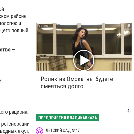
ой
ском районе
нологию и
i
ющего полный
ство —
Ролик из Омска: вы будете
и:
смеяться долго
ого рациона.
ПРЕДПРИЯТИЯ ВЛАДИКАВКАЗА
 регенерации
водных акул,
ДЕТСКИЙ САД №47