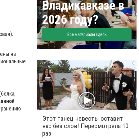
Владикавказе в
2026 году?
овая).
Все материалы здесь
чены на
циональные.
i
белка,
ванной
охранению
Этот танец невесты оставит
вас без слов! Пересмотрела 10
раз