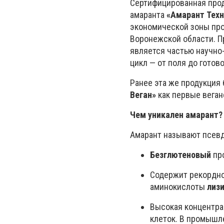
Сертифицированная прод
амаранта
«Амарант Техн
экономической зоны пр
Воронежской области. П
является частью научно
цикл — от поля до готов
Ранее эта же продукция
Веган»
как первые веган
Чем уникален амарант?
Амарант называют псевд
Безглютеновый
про
Содержит рекордн
аминокислоты
лиз
Высокая концентр
клеток. В промышл