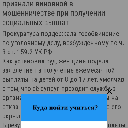
признали виновной в
мошенничестве при получении
социальных выплат
Прокуратура поддержала гособвинение
по уголовному делу, возбужденному по ч.
3 ст. 159.2 УК РФ.
Как установил суд, женщина подала
заявление на получение ежемесячной
выплаты на детей от 8 до 17 лет, умолчав
о том, что её супруг проходит службу в
органах МВД. Этот факт повлиял бы на
отказ в выплате, но она сознательно его
скрыла.
В результате ей были назначены выплаты