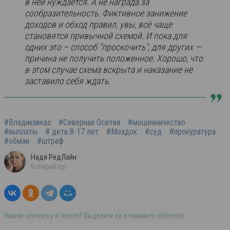
в ней нуждается. А не награда за
сообразительность. Фиктивное занижение
доходов и обход правил, увы, всё чаще
становятся привычной схемой. И пока для
одних это – способ "проскочить", для других —
причина не получить положенное. Хорошо, что
в этом случае схема вскрыта и наказание не
заставило себя ждать.
#Владикавказ
#Северная Осетия
#мошенничество
#выплаты
# дети 8-17 лет
#Моздок
#суд
#прокуратура
#обман
#штраф
Надя РедЛайн
Копирайтер
Нашли опечатку в тексте? Выделите её и нажмите ctrl+enter