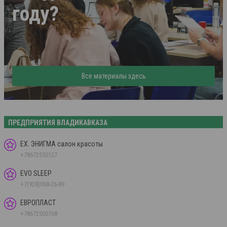
году?
Все материалы здесь
ПРЕДПРИЯТИЯ ВЛАДИКАВКАЗА
EX. ЭНИГМА салон красоты
+78672550127
EVO SLEEP
+7(928)068-26-89
ЕВРОПЛАСТ
+78672500768