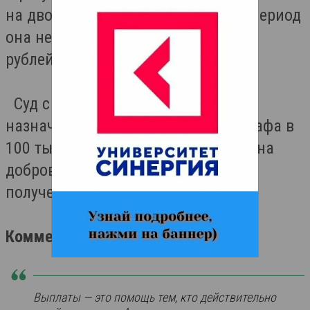
на двоих детей. За определённый период
она незаконно получила 377 тысяч
рублей.
Суд с учётом позиции прокурора
назначил ей наказание в виде штрафа в
100 тысяч рублей. При этом женщина
добровольно вернула все средства,
полученные обманным путём.
Комментарий редакции
Выплаты — это помощь тем, кто действительно