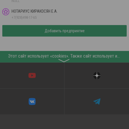
NULL
НОТАРИУС КИРАКОСЯН Е.А.
+7(928)498-17-65
Добавить предприятие
Этот сайт использует «cookies». Также сайт использует интернет-сервис для сбора технических данных касательно посетителей с целью получения маркетинговой и статистической информации. Условия обработки данных посетителей сайта см.
〉