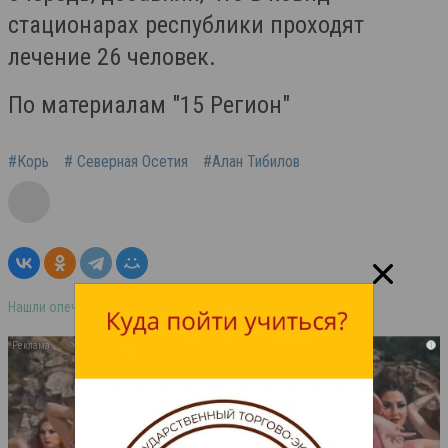
стационарах республики проходят
лечение 26 человек.
По материалам "15 Регион"
#Корь
# Северная Осетия
#Алан Тибилов
Нашли опечатку в тексте? Выделите её и нажмите ctrl+enter
i