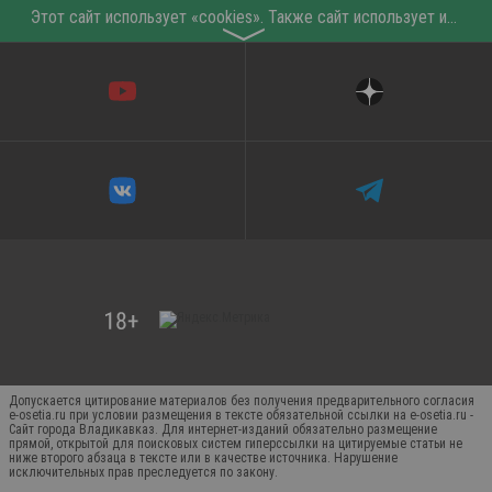
Этот сайт использует «cookies». Также сайт использует интернет-сервис для сбора технических данных касательно посетителей с целью получения маркетинговой и статистической информации. Условия обработки данных посетителей сайта см.
〉
Допускается цитирование материалов без получения предварительного согласия
e-osetia.ru при условии размещения в тексте обязательной ссылки на e-osetia.ru -
Сайт города Владикавказ. Для интернет-изданий обязательно размещение
прямой, открытой для поисковых систем гиперссылки на цитируемые статьи не
ниже второго абзаца в тексте или в качестве источника. Нарушение
исключительных прав преследуется по закону.