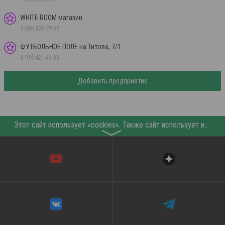
WHITE ROOM магазин
8-909-473-79-97
ФУТБОЛЬНОЕ ПОЛЕ на Титова, 7/1
8-919-421-41-38
Добавить предприятие
Этот сайт использует «cookies». Также сайт использует интернет-сервис для сбора технических данных касательно посетителей с целью получения маркетинговой и статистической информации. Условия обработки данных посетителей сайта см.
〉