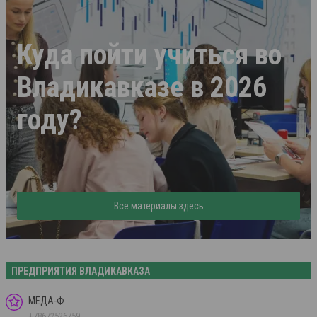
Куда пойти учиться во
Владикавказе в 2026
году?
Все материалы здесь
ПРЕДПРИЯТИЯ ВЛАДИКАВКАЗА
МЕДА-Ф
+78672526759