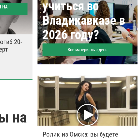
учиться во
Я НА
Владикавказе в
2026 году?
огиб 20-
ерт
Все материалы здесь
i
ы на
Ролик из Омска: вы будете