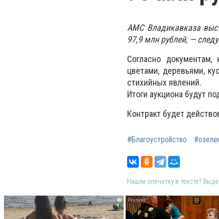
АМС Владикавказа выст
97,9 млн рублей, — след
Согласно документам, 
цветами, деревьями, ку
стихийных явлений.
Итоги аукциона будут по
Контракт будет действов
#Благоустройство
#озеле
Нашли опечатку в тексте? Выдел
i