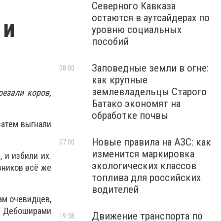
Северного Кавказа
остаются в аутсайдерах по
 и
уровню социальных
пособий
Заповедные земли в огне:
08:00
как крупные
землевладельцы Старого
езали коров,
Батако экономят на
обработке почвы
затем выгнали
Новые правила на АЗС: как
07:00
изменится маркировка
 и избили их.
экологических классов
вников всё же
топлива для российских
водителей
ам очевидцев,
и. Дебоширами
Движение транспорта по
19:58