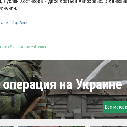
в, Руслан Хостикоев и двое братьев Авлоховых. В ближай
винения.
ожье
#дебош
ите её и нажмите ctrl+enter
 операция на Украине
Все матер