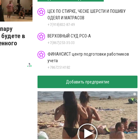
ЦЕХ ПО СТИРКЕ, ЧЕСКЕ ШЕРСТИ И ПОШИВУ
ОДЕЯЛ И МАТРАСОВ
+7(918)832-87-49
 пару
 будете в
ВЕРХОВНЫЙ СУД РСО-А
енного
+7(867)253-35-33
ФИНАНСИСТ центр подготовки работников
учета
+78672514182
Добавить предприятие
i