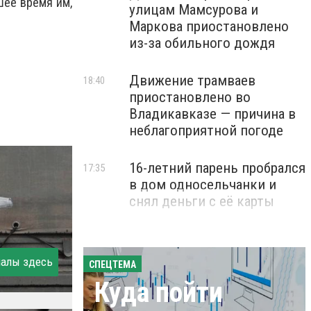
шее время им,
улицам Мамсурова и
Маркова приостановлено
из-за обильного дождя
Движение трамваев
18:40
приостановлено во
Владикавказе — причина в
неблагоприятной погоде
16-летний парень пробрался
17:35
в дом односельчанки и
снял деньги с её карты
иалы здесь
СПЕЦТЕМА
Куда пойти