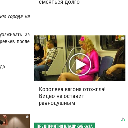
смеяться долго
нию города на
ухаживать за
i
еревьев после
да.
Королева вагона отожгла!
Видео не оставит
равнодушным
i
ПРЕДПРИЯТИЯ ВЛАДИКАВКАЗА