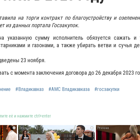
авила на торги контракт по благоустройству и озелене
ует из данных портала Госзакупок.
на указанную сумму исполнитель обязуется сажать и 
старниками и газонами, а также убирать ветви и сучья д
дведены 23 ноября.
ать с момента заключения договора до 26 декабря 2023 го
нение
#Владикавказ
#АМС Владикавказа
#госзакупки
ите её и нажмите ctrl+enter
i
i