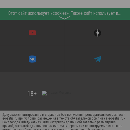
Этот сайт использует «cookies». Также сайт использует интернет-сервис для сбора технических данных касательно посетителей с целью получения маркетинговой и статистической информации. Условия обработки данных посетителей сайта см.
〉
Допускается цитирование материалов без получения предварительного согласия
e-osetia.ru при условии размещения в тексте обязательной ссылки на e-osetia.ru -
Сайт города Владикавказ. Для интернет-изданий обязательно размещение
прямой, открытой для поисковых систем гиперссылки на цитируемые статьи не
ниже второго абзаца в тексте или в качестве источника. Нарушение