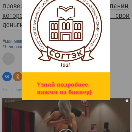
проверить всю информацию о компании,
которой собираетесь доверить свои
деньги.
#мошенничество
#кредиты
#инвестиции
#Северная Осетия
#полиция
Нашли опечатку в тексте? Выделите её и нажмите ctrl+enter
i