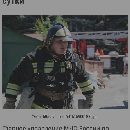
сутки
Фото: https://max.ru/id1515900188_gos
Главное управление МЧС России по