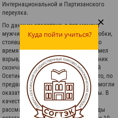
Интернациональной и Партизанского
переулка.
По данным следствия, в тот момент
мужчина загружал в мусоровоз коробки,
стоявшие рядом с контейнерами. Во
время прессования отходов прогремел
взрыв, от полученных травм сотрудник
скончался на месте. Глава Северной
Осетии Сергей Меняйло сообщил, что, по
предварительной версии, в мусоре могли
оказаться взрывоопасные предметы. В
качестве одной из версий
рассматривается попадание в отходы