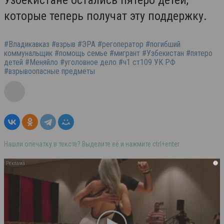
Узбекистане остались пятеро детей,
которые теперь получат эту поддержку.
#Владикавказ #взрыв #ЭРА #регоператор #погибший
коммунальщик #помощь семье #мигрант #Узбекистан #пятеро
детей #Меняйло #уголовное дело #ч1 ст109 УК РФ
#взрывоопасные предметы
Нашли опечатку в тексте? Выделите её и нажмите ctrl+enter
i