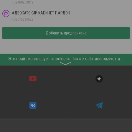
+79188263849
АДВОКАТСКИЙ КАБИНЕТ Г.АРДОН
+78673230628
Добавить предприятие
Этот сайт использует «cookies». Также сайт использует интернет-сервис для сбора технических данных касательно посетителей с целью получения маркетинговой и статистической информации. Условия обработки данных посетителей сайта см.
〉