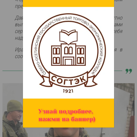
представителем фамилии Теховых!
Давид с первых дней СВО доблестно и честно
выполняет свой долг. Имеет за плечами
серьёзный боевой опыт. Показал себя
надёжным сослуживцем и офицером!
Ирæттæ размæ, Æфсымæр!», – говорится в
сообщении.