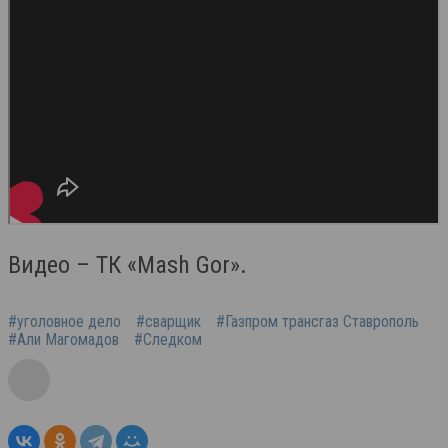
Видео – ТК «Mash Gor».
#уголовное дело
#сварщик
#Газпром трансгаз Ставрополь
#Али Магомадов
#Следком