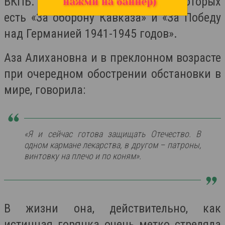
ВКПБ. Имеет 15 медалей, среди которых
есть «За оборону Кавказа» и «За Победу
над Германией 1941-1945 годов».
Аза Алихановна и в преклонном возрасте
при очередном обострении обстановки в
мире, говорила:
«Я и сейчас готова защищать Отечество. В
одном кармане лекарства, в другом – патроны,
винтовку на плечо и по коням».
В жизни она, действительно, как
истинная горянка очень метко стреляла