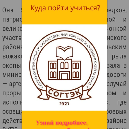
Она была достойна своих предков,
патриотка своей малой родиной и
великой страны. Молодой девчонкой
участвовала в обороне садонского
района и, будучи комсомольским
вожаком, везде была впереди — рыла
окопы по колено в воде, участвовала в
минировании военно-осетинской дороги
— артерии жизни Закавказья — на случай
прорыва врага, была редактором и
исполнителем «Боевого листка», где
освещалась информация о ходе боевых
действий на фронте в садонском районе