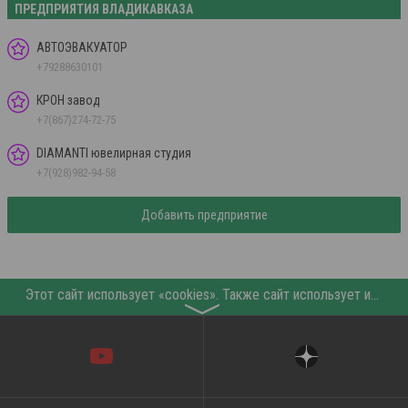
ПРЕДПРИЯТИЯ ВЛАДИКАВКАЗА
АВТОЭВАКУАТОР
+79288630101
КРОН завод
+7(867)274-72-75
DIAMANTI ювелирная студия
+7(928)982-94-58
Добавить предприятие
Этот сайт использует «cookies». Также сайт использует интернет-сервис для сбора технических данных касательно посетителей с целью получения маркетинговой и статистической информации. Условия обработки данных посетителей сайта см.
〉