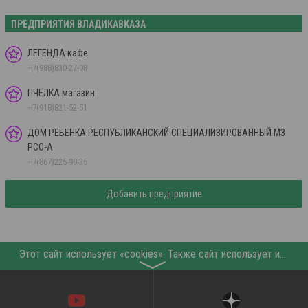
ПРЕДПРИЯТИЯ ВЛАДИКАВКАЗА
ЛЕГЕНДА кафе
+7(988)830-27-08
ПЧЕЛКА магазин
+7(918)821-52-51
ДОМ РЕБЕНКА РЕСПУБЛИКАНСКИЙ СПЕЦИАЛИЗИРОВАННЫЙ МЗ
РСО-А
+7(867)225-99-35
Добавить предприятие
Этот сайт использует «cookies». Также сайт использует интернет-сервис для сбора технических данных касательно посетителей с целью получения маркетинговой и статистической информации. Условия обработки данных посетителей сайта см.
〉