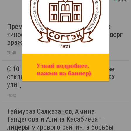
Премьер Грузии назвал русофобов
«иностранными агентами» и опроверг
враждебность народа к России
20:40
С 10 по 24 августа во Владикавказе
отключат горячую воду на десятках
улиц
18:42
Таймураз Салказанов, Амина
Танделова и Алина Касабиева —
лидеры мирового рейтинга борьбы