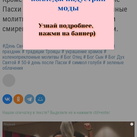
Пасхи совершаются коленопреклонные
молитвы, которые являются знаком
смирения перед Всемогущим Богом.
#День Святой Троицы # Пятидесятница # православный
праздник # традиции Троицы # украшение храмов #
коленопреклонные молитвы # Бог Отец # Бог Сын # Бог Дух
Святой # 50-й день после Пасхи # символ голубя # зеленые
облачения
Нашли опечатку в тексте? Выделите её и нажмите ctrl+enter
i