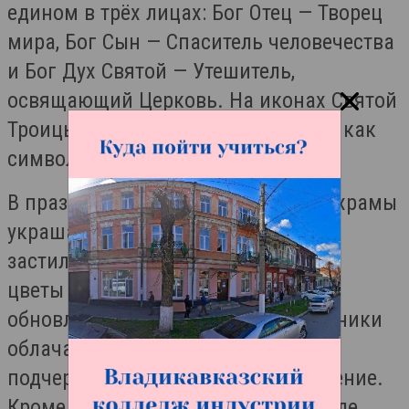
едином в трёх лицах: Бог Отец — Творец
мира, Бог Сын — Спаситель человечества
и Бог Дух Святой — Утешитель,
освящающий Церковь. На иконах Святой
Троицы часто изображается голубь как
символ Святого Духа.
В праздник Троицы православные храмы
украшают ветвями деревьев, а пол
застилают свежей травой. Зелень и
цветы служат символами жизни,
обновления, Церкви и рая. Священники
облачаются в зеленые одежды,
подчеркивая торжество и возрождение.
Кроме того, на Троицу впервые после