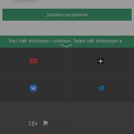
+7(867)254-89-29
Добавить предприятие
Этот сайт использует «cookies». Также сайт использует интернет-сервис для сбора технических данных касательно посетителей с целью получения маркетинговой и статистической информации. Условия обработки данных посетителей сайта см.
〉