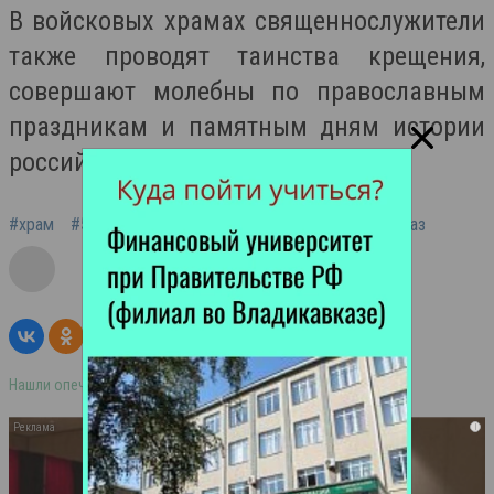
В войсковых храмах священнослужители
также проводят таинства крещения,
совершают молебны по православным
праздникам и памятным дням истории
российского воинства.
#храм
#58 армия
#штаб
#Крещение
#Владикавказ
Нашли опечатку в тексте? Выделите её и нажмите ctrl+enter
i