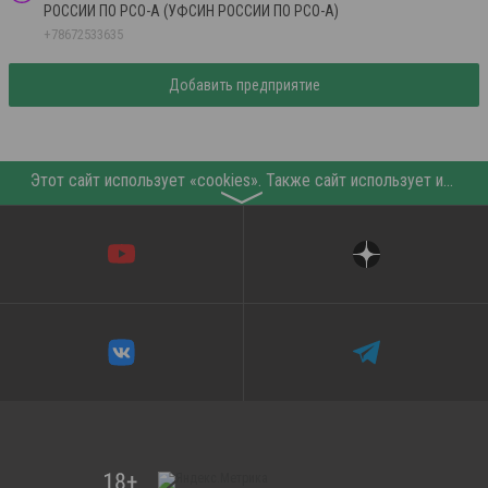
РОССИИ ПО РСО-А (УФСИН РОССИИ ПО РСО-А)
+78672533635
Добавить предприятие
Этот сайт использует «cookies». Также сайт использует интернет-сервис для сбора технических данных касательно посетителей с целью получения маркетинговой и статистической информации. Условия обработки данных посетителей сайта см.
〉