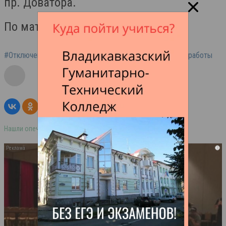
пр. Доватора.
По материалам "Основа"
#Отключение воды
#АМС Владикавказа
#Плановые работы
Нашли опечатку в тексте? Выделите её и нажмите ctrl+enter
i