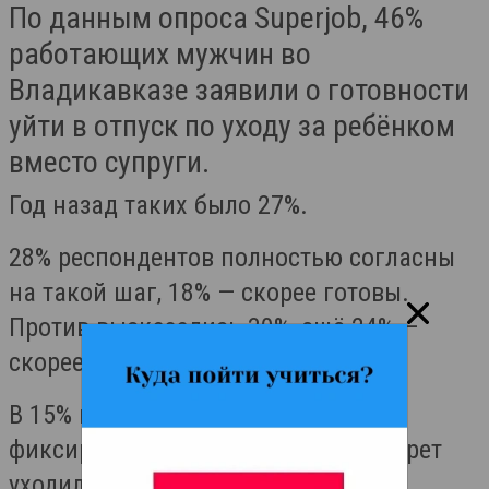
По данным опроса Superjob, 46%
работающих мужчин во
Владикавказе заявили о готовности
уйти в отпуск по уходу за ребёнком
вместо супруги.
Год назад таких было 27%.
28% респондентов полностью согласны
на такой шаг, 18% — скорее готовы.
Против высказались 30%, ещё 24% —
скорее против.
В 15% компаний за последний год
фиксировались случаи, когда в декрет
уходил мужчина.