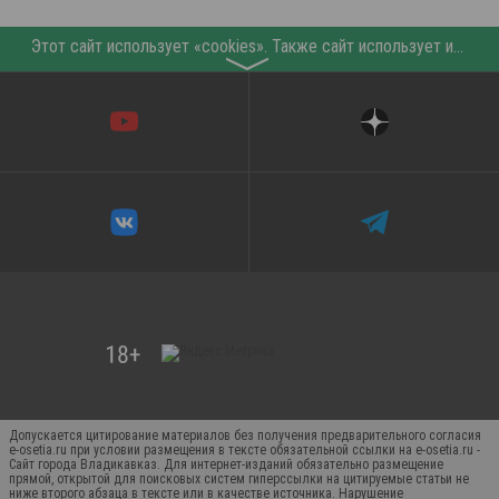
Этот сайт использует «cookies». Также сайт использует интернет-сервис для сбора технических данных касательно посетителей с целью получения маркетинговой и статистической информации. Условия обработки данных посетителей сайта см.
〉
Допускается цитирование материалов без получения предварительного согласия
e-osetia.ru при условии размещения в тексте обязательной ссылки на e-osetia.ru -
Сайт города Владикавказ. Для интернет-изданий обязательно размещение
прямой, открытой для поисковых систем гиперссылки на цитируемые статьи не
ниже второго абзаца в тексте или в качестве источника. Нарушение