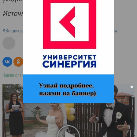
Источник: Ossetia News
#Владикавказ
#Декрет
#Опрос Superjob
#Мужчины
Нашли опечатку в тексте? Выделите её и нажмите ctrl+enter
i