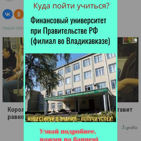
Нашли опечатку в тексте? Выделите её и нажмите ctrl+enter
i
Королева вагона отожгла! Видео не оставит
равнодушным