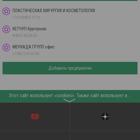
ПЛАСТИЧЕСКАЯ ХИРУРГИЯ И КОСМЕТОЛОГИЯ
+7(918)825-77-73
КЕТЧУП бургерная
8-8672-40-38-30
МЕРКАДА ГРУПП офис
+7-867-233-33-90
Добавить предприятие
Этот сайт использует «cookies». Также сайт использует интернет-сервис для сбора технических данных касательно посетителей с целью получения маркетинговой и статистической информации. Условия обработки данных посетителей сайта см.
〉