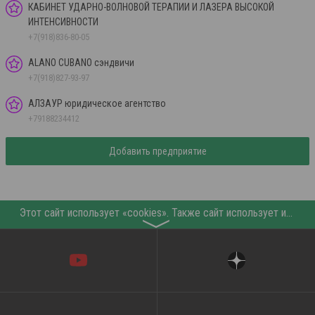
КАБИНЕТ УДАРНО-ВОЛНОВОЙ ТЕРАПИИ И ЛАЗЕРА ВЫСОКОЙ
ИНТЕНСИВНОСТИ
+7(918)836-80-05
ALANO CUBANO сэндвичи
+7(918)827-93-97
АЛЗАУР юридическое агентство
+79188234412
Добавить предприятие
Этот сайт использует «cookies». Также сайт использует интернет-сервис для сбора технических данных касательно посетителей с целью получения маркетинговой и статистической информации. Условия обработки данных посетителей сайта см.
〉