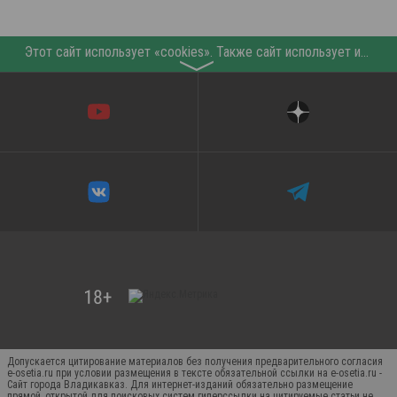
Этот сайт использует «cookies». Также сайт использует интернет-сервис для сбора технических данных касательно посетителей с целью получения маркетинговой и статистической информации. Условия обработки данных посетителей сайта см.
〉
Допускается цитирование материалов без получения предварительного согласия
e-osetia.ru при условии размещения в тексте обязательной ссылки на e-osetia.ru -
Сайт города Владикавказ. Для интернет-изданий обязательно размещение
прямой, открытой для поисковых систем гиперссылки на цитируемые статьи не