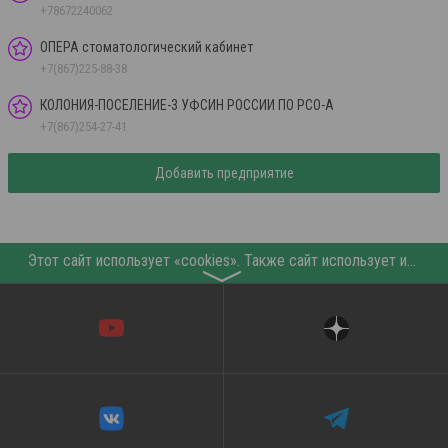
+78672240062
ОПЕРА стоматологический кабинет
+7(867)225-88-38
КОЛОНИЯ-ПОСЕЛЕНИЕ-3 УФСИН РОССИИ ПО РСО-А
+7(867)254-27-41
Добавить предприятие
Этот сайт использует «cookies». Также сайт использует интернет-сервис для сбора технических данных касательно посетителей с целью получения маркетинговой и статистической информации. Условия обработки данных посетителей сайта см.
〉