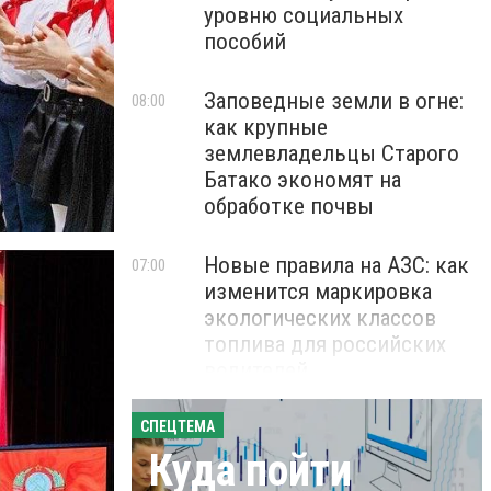
уровню социальных
пособий
Заповедные земли в огне:
08:00
как крупные
землевладельцы Старого
Батако экономят на
обработке почвы
Новые правила на АЗС: как
07:00
изменится маркировка
экологических классов
топлива для российских
водителей
СПЕЦТЕМА
Куда пойти