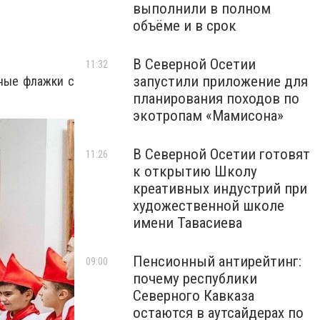
выполнили в полном
объёме и в срок
В Северной Осетии
11:32
запустили приложение для
сные флажки с
планирования походов по
экотропам «Мамисона»
В Северной Осетии готовят
11:26
к открытию Школу
креативных индустрий при
художественной школе
имени Тавасиева
Пенсионный антирейтинг:
09:00
почему республики
Северного Кавказа
остаются в аутсайдерах по