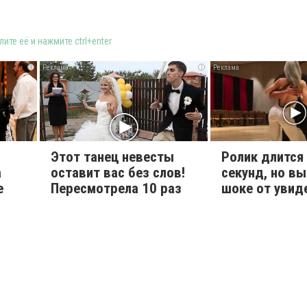
ите её и нажмите ctrl+enter
i
i
Этот танец невесты
Ролик длится
а
оставит вас без слов!
секунд, но вы
е
Пересмотрела 10 раз
шоке от увид