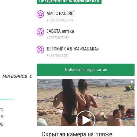
ПРЕДПРИЯТИЯ ВЛАДИКАВКАЗА
АМС С.РАССВЕТ
+7(867)329-21-33
ЗАБОТА аптека
+78672577252
ДЕТСКИЙ САД №4 «ЗАБАВА»
+78673642221
Добавить предприятие
 магазинов с
i
по
 в
ле
Скрытая камера на пляже