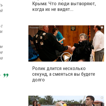
Крыма: Что люди вытворяют,
ть
когда их не видят...
ей
 с
i
ах
и
ые
на
Ролик длится несколько
секунд, а смеяться вы будете
долго
i