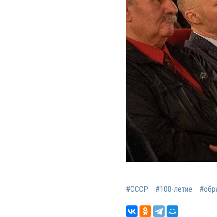
#СССР
#100-летие
#обр