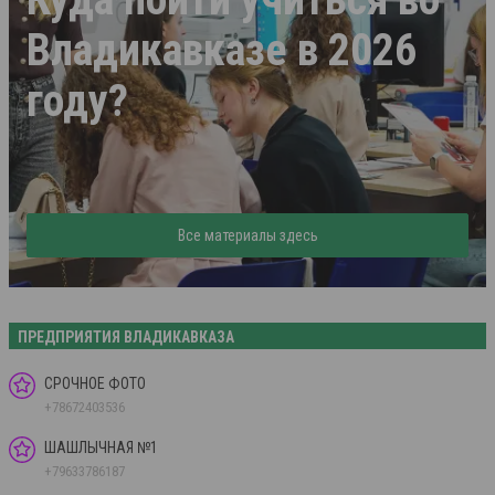
Владикавказе в 2026
году?
Все материалы здесь
ПРЕДПРИЯТИЯ ВЛАДИКАВКАЗА
СРОЧНОЕ ФОТО
+78672403536
ШАШЛЫЧНАЯ №1
+79633786187