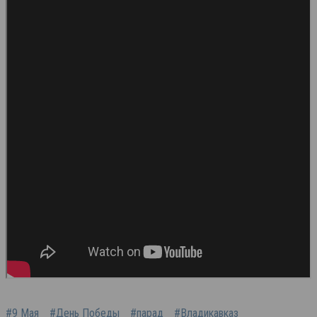
#9 Мая
#День Победы
#парад
#Владикавказ