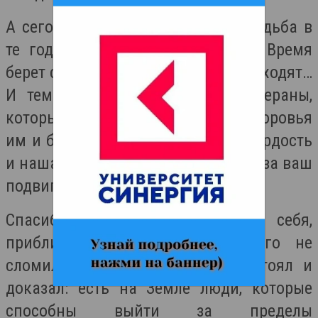
А сегодня всё меньше тех, кого судьба в
те годы уберегла на передовой. Время
берет своё – самые стойкие тоже уходят…
И тем более до́роги нам те ветераны,
которые по-прежнему в строю – здоровья
им и бодрости духа! Вы – наша гордость
и наша слава! Низкий поклон вам за ваш
подвиг!
Спасибо тем, кто, не жалея себя,
приближал Победу в тылу. Кого не
сломили тяготы войны. Кто выстоял и
доказал: есть на Земле люди, которые
способны выйти за пределы