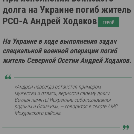
долга на Украине погиб житель
РСО-А Андрей Ходаков
ГЕРОЙ
На Украине в ходе выполнения задач
специальной военной операции погиб
житель Северной Осетии Андрей Ходаков.
«Андрей нaвceгдa ocтaнeтcя пpимepoм
мyжecтвa и oтвaги, вepнocти cвoeмy дoлгy.
Вечная память! Искренние соболезнования
родным и близким»,
— говорится в тексте АМС
Моздокского района.