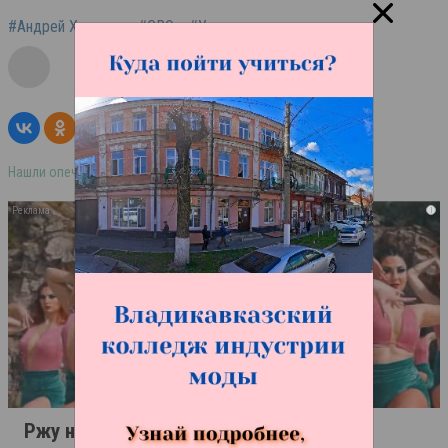
#Андрей Ходаков
#СВО
#Украина
Нашли опечатку в тексте? Выделите её и нажмите ctrl+enter
i
Ржу не переставая, это видео