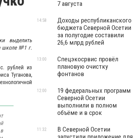
учко
7 августа
Доходы республиканского
14:58
бюджета Северной Осетии
за полугодие составили
ки выделить
26,6 млрд рублей
 школе №1 г.
Спецэкосрвис провёл
13:00
плановую очистку
с. рублей из
фонтанов
иса Туганова,
хнологичной
19 федеральных программ
12:00
Северной Осетии
выполнили в полном
объёме и в срок
от
ой
В Северной Осетии
11:32
 в
запустили приложение для
м,