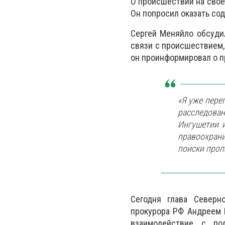
О происшествии на своей
Он попросил оказать сод
Сергей Меняйло обсуди
связи с происшествием,
он проинформировал о п
«Я уже пере
расследован
Ингушетии и
правоохрани
поиски проп
Сегодня глава Северн
прокурора РФ Андреем 
взаимодействие с по