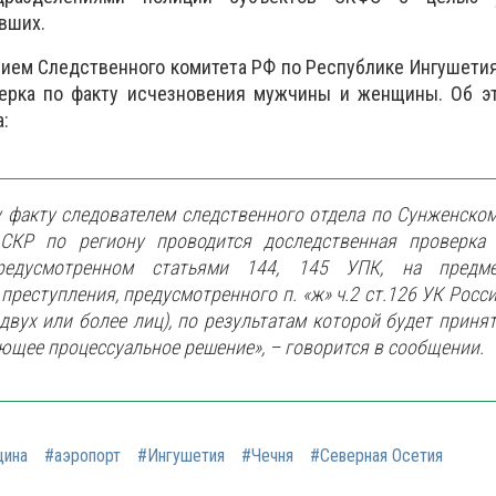
вших.
ием Следственного комитета РФ по Республике Ингушети
ерка по факту исчезновения мужчины и женщины. Об э
:
 факту следователем следственного отдела по Сунженско
СКР по региону проводится доследственная проверка
предусмотренном статьями 144, 145 УПК, на предм
преступления, предусмотренного п. «ж» ч.2 ст.126 УК Росс
двух или более лиц), по результатам которой будет приня
ющее процессуальное решение», – говорится в сообщении.
щина
#аэропорт
#Ингушетия
#Чечня
#Северная Осетия