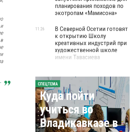
планирования походов по
экотропам «Мамисона»
но
 и
В Северной Осетии готовят
11:26
ее
к открытию Школу
 в
креативных индустрий при
не
художественной школе
ии
имени Тавасиева
ла
СПЕЦТЕМА
Куда пойти
учиться во
Владикавказе в