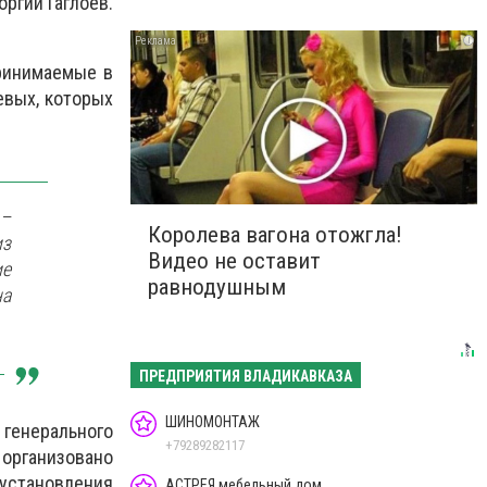
ргий Гаглоев.
i
ринимаемые в
евых, которых
 –
Королева вагона отожгла!
из
Видео не оставит
ие
равнодушным
на
ПРЕДПРИЯТИЯ ВЛАДИКАВКАЗА
ШИНОМОНТАЖ
генерального
+79289282117
организовано
становления
АСТРЕЯ мебельный дом