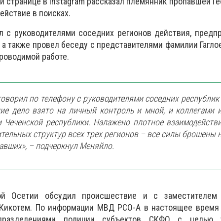
 странице в Instagram рассказал племянник пропавшей Гео
ействие в поисках.
л с руководителями соседних регионов действия, предп
 а также провел беседу с представителями фамилии Гагло
роводимой работе.
говорил по телефону с руководителями соседних республик
ие дело взято на личный контроль и мной, и коллегами 
 Чеченской республики. Налажено плотное взаимодейств
тельных структур всех трех регионов – все силы брошены 
авших», – подчеркнул Меняйло.
ой Осетии обсудил происшествие и с заместителем 
Кикотем. По информации МВД РСО-А в настоящее время 
дразделениями полиции субъектов СКФО с целью у