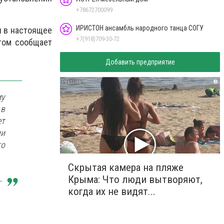
+78672700099
ИРИСТОН ансамбль народного танца СОГУ
я в настоящее
+7(918)709-30-72
том сообщает
Добавить предприятие
i
му
 в
ет
ии
то
Скрытая камера на пляже
Крыма: Что люди вытворяют,
когда их не видят...