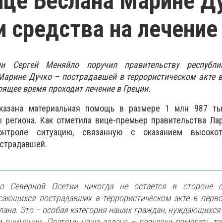
це Беслана Марине Д
 средства на лечение
ии Сергей Меняйло поручил правительству республи
арине Дучко – пострадавшей в террористическом акте в
оящее время проходит лечение в Греции.
казана материальная помощь в размере 1 млн 987 ты
 региона. Как отметила вице-премьер правительства Лар
нтроле ситуацию, связанную с оказанием высокоте
страдавшей.
во Северной Осетии никогда не остается в стороне 
сающихся пострадавших в террористическом акте в перв
слана. Это – особая категория наших граждан, нуждающихся
 внимании. Поэтому наша задача – всячески помогать те