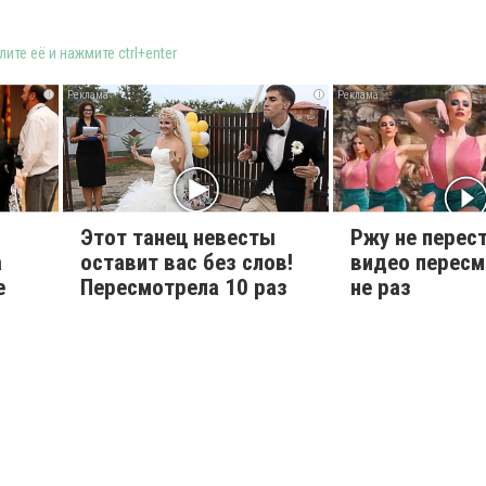
ите её и нажмите ctrl+enter
i
i
Этот танец невесты
Ржу не перест
а
оставит вас без слов!
видео перес
е
Пересмотрела 10 раз
не раз