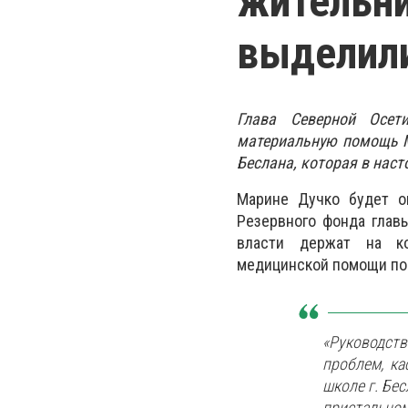
жительни
выделили
Глава Северной Осет
материальную помощь М
Беслана, которая в наст
Марине Дучко будет о
Резервного фонда главы
власти держат на ко
медицинской помощи по
«Руководст
проблем, ка
школе г. Бе
пристальном