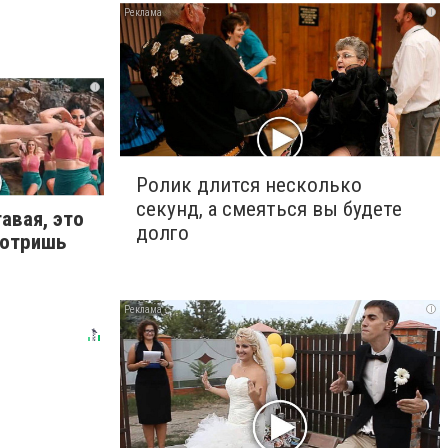
i
i
Ролик длится несколько
секунд, а смеяться вы будете
авая, это
долго
мотришь
i