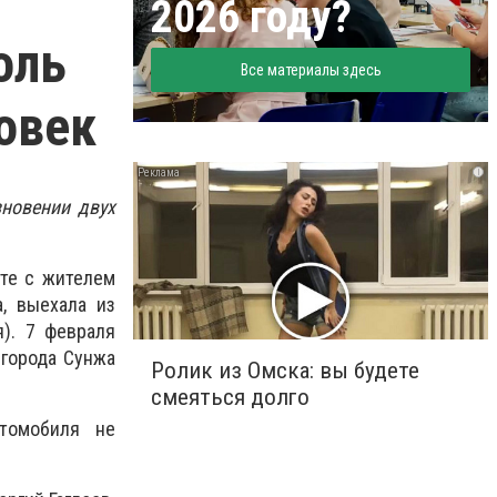
2026 году?
оль
Все материалы здесь
овек
i
зновении двух
те с жителем
, выехала из
я). 7 февраля
 города Сунжа
Ролик из Омска: вы будете
смеяться долго
томобиля не