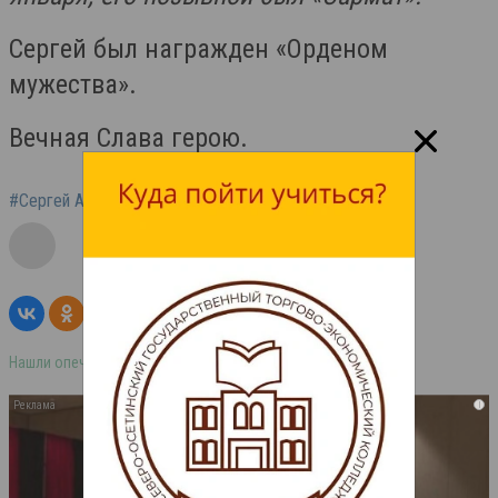
Сергей был награжден «Орденом
мужества».
Вечная Слава герою.
#Сергей Айдаров
#СВО
Нашли опечатку в тексте? Выделите её и нажмите ctrl+enter
i