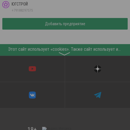
ЮГСТРОЙ
+79188297575
Добавить предприятие
Этот сайт использует «cookies». Также сайт использует интернет-сервис для сбора технических данных касательно посетителей с целью получения маркетинговой и статистической информации. Условия обработки данных посетителей сайта см.
〉