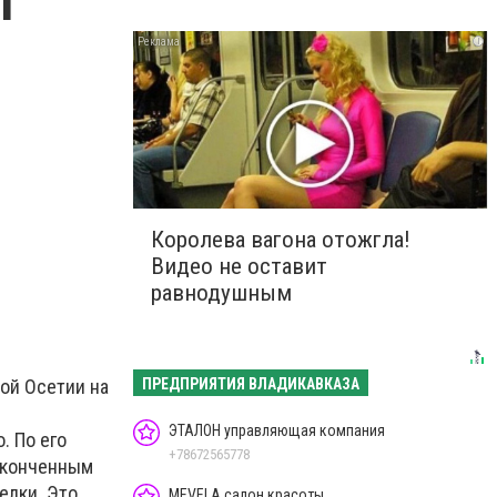
т
i
Королева вагона отожгла!
Видео не оставит
равнодушным
ПРЕДПРИЯТИЯ ВЛАДИКАВКАЗА
ой Осетии на
ЭТАЛОН управляющая компания
. По его
+78672565778
законченным
елки. Это
MEVELA салон красоты