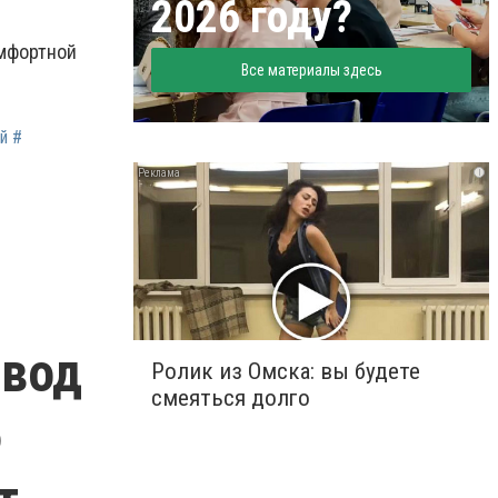
2026 году?
омфортной
Все материалы здесь
й #
i
авод
Ролик из Омска: вы будете
смеяться долго
б