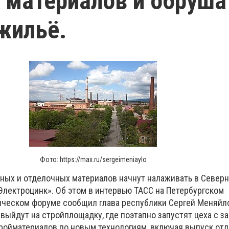
материалов и обруша
жильё.
Фото: https://max.ru/sergeimeniaylo
ных и отделочных материалов начнут налаживать в Северн
Электроцинк». Об этом в интервью ТАСС на Петербургском
еском форуме сообщил глава республики Сергей Меняйло
 выйдут на стройплощадку, где поэтапно запустят цеха с 
ройматериалов по новым технологиям, включая выпуск отд