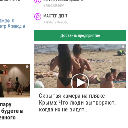
+78672533694
МАСТЕР ДЕНТ
 ПМЭФ #
+7(867)276-96-66
етр # завод #
Добавить предприятие
i
i
Скрытая камера на пляже
Крыма: Что люди вытворяют,
 пару
когда их не видят...
 будете в
енного