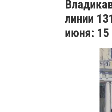
Владикав
линии 13
июня: 15