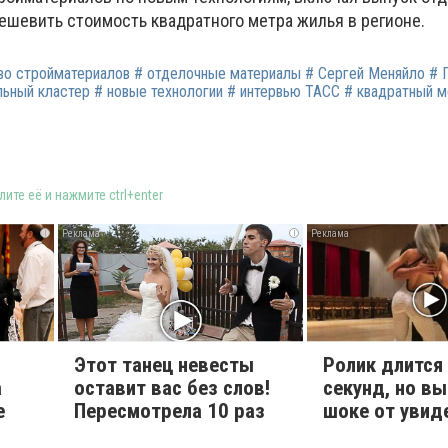
ешевить стоимость квадратного метра жилья в регионе.
во стройматериалов # отделочные материалы # Сергей Меняйло #
ьный кластер # новые технологии # интервью ТАСС # квадратный м
ите её и нажмите ctrl+enter
i
i
Этот танец невесты
Ролик длится
а
оставит вас без слов!
секунд, но вы
е
Пересмотрела 10 раз
шоке от увид