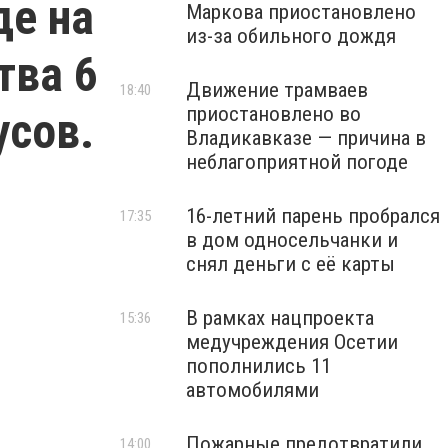
де на
Маркова приостановлено
из-за обильного дождя
тва 6
Движение трамваев
18:40
приостановлено во
усов.
Владикавказе — причина в
неблагоприятной погоде
16-летний парень пробрался
17:35
в дом односельчанки и
снял деньги с её карты
В рамках нацпроекта
15:36
медучреждения Осетии
пополнились 11
автомобилями
Пожарные предотвратили
14:00