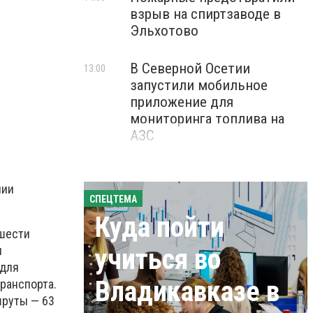
взрыв на спиртзаводе в
Эльхотово
В Северной Осетии
13:00
запустили мобильное
приложение для
мониторинга топлива на
АЗС
нии
СПЕЦТЕМА
Куда пойти
 шести
и
учиться во
 для
Владикавказе в
ранспорта.
шруты — 63