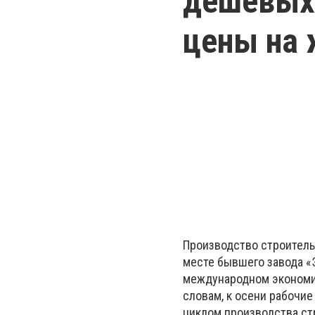
дешёвых 
цены на 
Производство строитель
месте бывшего завода «
международном экономич
словам, к осени рабочие
циклом производства ст