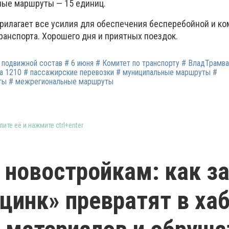
ные маршруты — 15 единиц.
прилагает все усилия для обеспечения бесперебойной и к
ранспорта. Хорошего дня и приятных поездок.
 подвижной состав # 6 июня # Комитет по транспорту # ВладТрамва
а 1210 # пассажирские перевозки # муниципальные маршруты #
ты # межрегиональные маршруты
ите её и нажмите ctrl+enter
к новостройкам: как з
цинк» превратят в ха