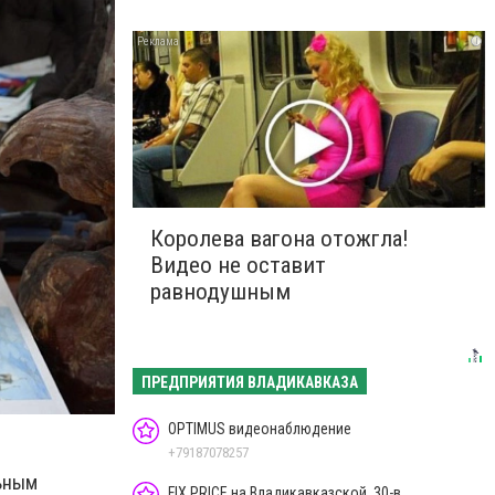
i
Королева вагона отожгла!
Видео не оставит
равнодушным
ПРЕДПРИЯТИЯ ВЛАДИКАВКАЗА
OPTIMUS видеонаблюдение
+79187078257
льным
FIX PRICE на Владикавказской, 30-в