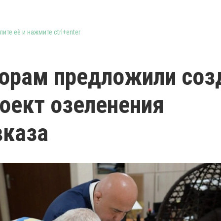
ите её и нажмите ctrl+enter
орам предложили соз
оект озеленения
вказа