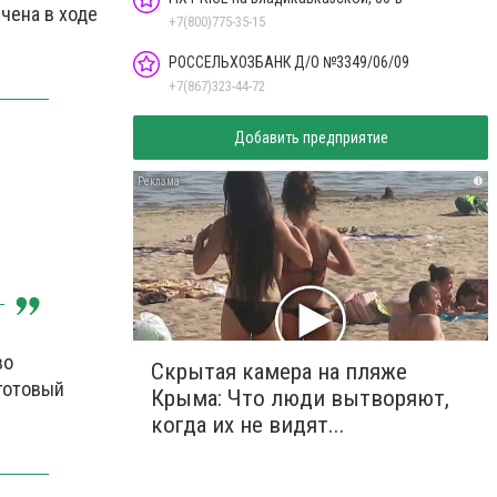
чена в ходе
+7(800)775-35-15
РОССЕЛЬХОЗБАНК Д/О №3349/06/09
+7(867)323-44-72
Добавить предприятие
i
во
Скрытая камера на пляже
 готовый
Крыма: Что люди вытворяют,
когда их не видят...