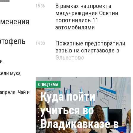
В рамках нацпроекта
15:36
медучреждения Осетии
зменения
пополнились 11
автомобилями
артофель
Пожарные предотвратили
14:00
взрыв на спиртзаводе в
Эльхотово
и.
ели мука,
СПЕЦТЕМА
апреля. Чай и
Куда пойти
учиться во
Владикавказе в