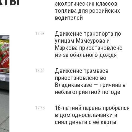
кты
экологических классов
топлива для российских
водителей
Движение транспорта по
19:58
улицам Мамсурова и
Маркова приостановлено
из-за обильного дождя
Движение трамваев
18:40
приостановлено во
Владикавказе — причина в
неблагоприятной погоде
16-летний парень пробрался
17:35
в дом односельчанки и
снял деньги с её карты