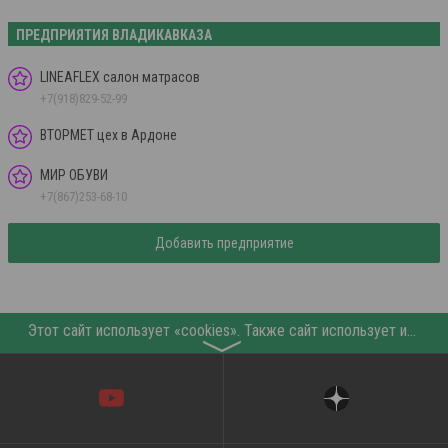
ПРЕДПРИЯТИЯ ВЛАДИКАВКАЗА
LINEAFLEX салон матрасов
+7(918)829-52-99
ВТОРМЕТ цех в Ардоне
МИР ОБУВИ
+7(867)253-68-10
Добавить предприятие
Этот сайт использует «cookies». Также сайт использует интернет-сервис для сбора технических данных касательно посетителей с целью получения маркетинговой и статистической информации. Условия обработки данных посетителей сайта см.
〉