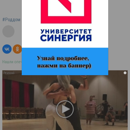
#Роддом
#Северная Осетия
#Новогодняя ночь
Нашли опечатку в тексте? Выделите её и нажмите ctrl+enter
i