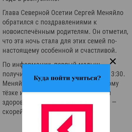
Глава Северной Осетии Сергей Меняйло
обратился с поздравлениями к
новоиспечённым родителям. Он отметил,
что эта ночь стала для этих семей по-
настоящему особенной и счастливой.
По информации, первый малыш,
получивший имя Сергей, родился в 3:30.
Меняйло пожелал своему маленькому
тёзке и всем новорождённым расти
здоровыми и добрыми, а их мамам —
скорейшего восстановления.