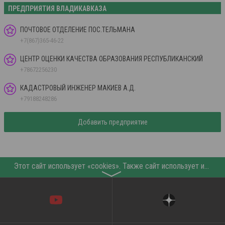
ПРЕДПРИЯТИЯ ВЛАДИКАВКАЗА
ПОЧТОВОЕ ОТДЕЛЕНИЕ ПОС.ТЕЛЬМАНА
+7(867)365-46-22
ЦЕНТР ОЦЕНКИ КАЧЕСТВА ОБРАЗОВАНИЯ РЕСПУБЛИКАНСКИЙ
+78672256230
КАДАСТРОВЫЙ ИНЖЕНЕР МАКИЕВ А.Д.
+79188248286
Добавить предприятие
Этот сайт использует «cookies». Также сайт использует интернет-сервис для сбора технических данных касательно посетителей с целью получения маркетинговой и статистической информации. Условия обработки данных посетителей сайта см.
〉