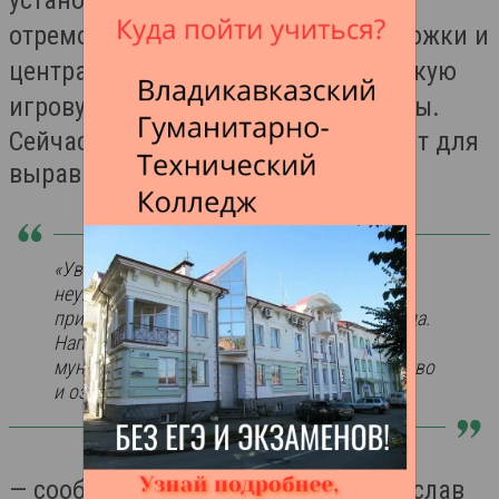
отремонтировали пешеходные дорожки и
центральную зону, обустроили детскую
игровую площадку, скамейки и урны.
Сейчас на территорию завезён грунт для
выравнивания газонной части.
«Уверен, что некогда заброшенное и
неухоженное пространство станет местом
притяжения горожан и гостей нашего города.
Напомню, ремонт проходит в рамках
муниципальной программы “Благоустройство
и озеленение”»,
— сообщил мэр Владикавказа Вячеслав