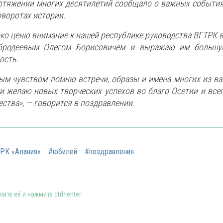
отяжении многих десятилетий сообщало о важных событи
оворотах истории.
ко ценю внимание к нашей республике руководства ВГТРК 
бродеевым Олегом Борисовичем и выражаю им больш
ость.
ым чувством помню встречи, образы и имена многих из ва
и желаю новых творческих успехов во благо Осетии и все
ества», — говорится в поздравлении.
РК «Алания»
#юбилей
#поздравления
ите её и нажмите ctrl+enter