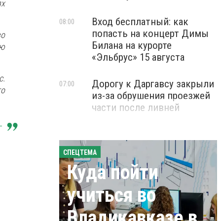
ях
Вход бесплатный: как
08:00
попасть на концерт Димы
во
Билана на курорте
ую
«Эльбрус» 15 августа
с.
Дорогу к Даргавсу закрыли
07:00
го
из-за обрушения проезжей
части после ливней
СПЕЦТЕМА
Куда пойти
учиться во
Владикавказе в