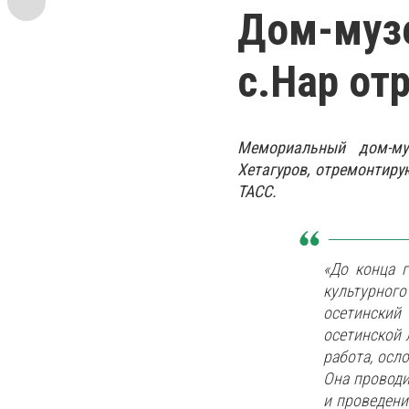
Дом-музе
с.Нар от
Мемориальный дом-му
Хетагуров, отремонтиру
ТАСС.
«До конца 
культурног
осетинский
осетинской 
работа, осл
Она проводи
и проведени