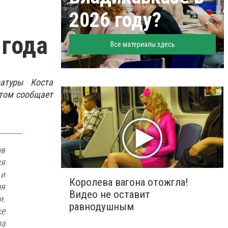
2026 году?
 года
Все материалы здесь
атуры Коста
i
этом сообщает
ов
ся
 и
Королева вагона отожгла!
ая
Видео не оставит
и.
равнодушным
ке
ра