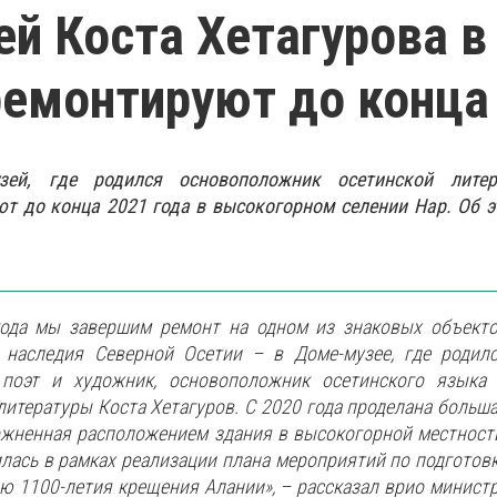
й Коста Хетагурова в
ремонтируют до конца
зей, где родился основоположник осетинской литер
ют до конца 2021 года в высокогорном селении Нар. Об 
года мы завершим ремонт на одном из знаковых объект
о наследия Северной Осетии – в Доме-музее, где родил
 поэт и художник, основоположник осетинского языка
литературы Коста Хетагуров. С 2020 года проделана больш
ожненная расположением здания в высокогорной местност
лась в рамках реализации плана мероприятий по подготов
ю 1100-летия крещения Алании», – рассказал врио минист