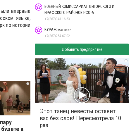
ВОЕННЫЙ КОМИССАРИАТ ДИГОРСКОГО И
 были впервые
ИРАФСКОГО РАЙОНОВ РСО-А
сском языке,
+7(867)343-16-63
рк по истории
КУРАЖ магазин
+7(867)254-67-02
Добавить предприятие
i
i
Этот танец невесты оставит
вас без слов! Пересмотрела 10
 пару
раз
 будете в