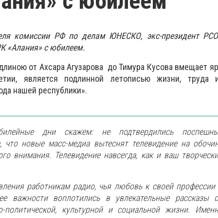
ания» с юбилеем
еля комиссии РФ по делам ЮНЕСКО, экс-президент РСО
К «Алания» с юбилеем.
 длиною от Ахсара Агузарова до Тимура Кусова вмещает я
тии, является подлинной летописью жизни, труда 
ода нашей республики».
илейные дни скажем: не подтвердились поспешны
, что новые масс-медиа вытеснят телевидение на обочи
го внимания. Телевидение навсегда, как и ваш творческ
ления работникам радио, чья любовь к своей профессии
ее важности воплотились в увлекательные рассказы 
о-политической, культурной и социальной жизни. Имен