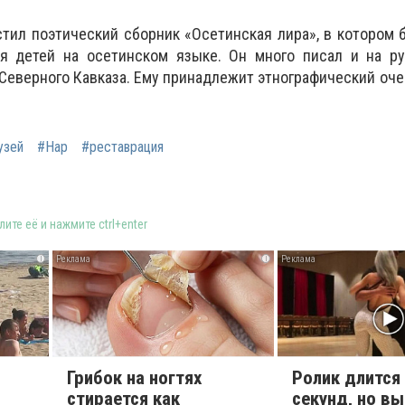
стил поэтический сборник «Осетинская лира», в котором
я детей на осетинском языке. Он много писал и на ру
 Северного Кавказа. Ему принадлежит этнографический оче
узей
#Нар
#реставрация
ите её и нажмите ctrl+enter
i
i
Грибок на ногтях
Ролик длится
стирается как
секунд, но вы