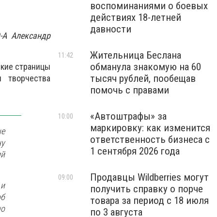
воспоминаниями о боевых
действиях 18-летней
давности
-А Александр
Жительница Беслана
11:42
обманула знакомую на 60
ркие страницы
тысяч рублей, пообещав
и творчества
помочь с правами
«Автоштрафы» за
10:00
маркировку: как изменится
е
ответственность бизнеса с
ну
1 сентября 2026 года
ий
Продавцы Wildberries могут
09:00
 и
получить справку о порче
об
товара за период с 18 июля
но
по 3 августа