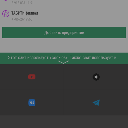
8-918-823-11-91
ТАБИТИ филиал
+78672649560
Добавить предприятие
Этот сайт использует «cookies». Также сайт использует интернет-сервис для сбора технических данных касательно посетителей с целью получения маркетинговой и статистической информации. Условия обработки данных посетителей сайта см.
〉