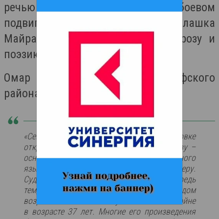
речью – воспоминанием о боевом
подвиге, большом вкладе Блашка
Майрансауовича в осетинскую прозу и
поэзию республики.
Омар Лагкуев, глава АМС Ирафского
района:
«Сегодня мы в торжественной обстановке
открываем памятник Блашка Гурджибекову –
основоположнику дигорского литературного
языка, видному поэту и царскому офицеру.
Судьба его очень трагична в первую очередь
тем, что в 1905-м в достаточно молодом
возрасте он погибает в Русско-японской войне
в возрасте 37 лет. Многие его произведения