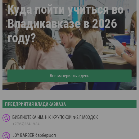
Куда пойти учиться во
Владикавказе в 2026
году?
Все материалы здесь
ПРЕДПРИЯТИЯ ВЛАДИКАВКАЗА
БИБЛИОТЕКА ИМ. Н.К. КРУПСКОЙ №2 Г.МОЗДОК
+7(867)364-19-34
JOY BARBER барбершоп