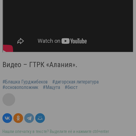
Видео – ГТРК «Алания».
#Блашка Гурджибеков
#дигорская литература
#основоположник
#Мацута
#бюст
Нашли опечатку в тексте? Выделите её и нажмите ctrl+enter