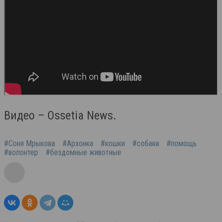
Видео – Ossetia News.
#Соня Мрыкова
#Архонка
#кошки
#собаки
#помощь
#волонтер
#бездомные животные