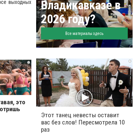
Владикавказе в
осе выходных
2026 году?
Все материалы здесь
i
i
авая, это
мотришь
Этот танец невесты оставит
вас без слов! Пересмотрела 10
раз