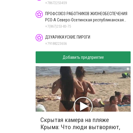
+78672253459
ПРОФСОЮЗ РАБОТНИКОВ ЖИЗНЕОБЕСПЕЧЕНИЯ
РСО-А Северо-Осетинская республиканская
организация
+7(867)253-83-75
ДЗУАРИКАУСКИЕ ПИРОГИ
+79188223656
Добавить предприятие
i
Скрытая камера на пляже
Крыма: Что люди вытворяют,