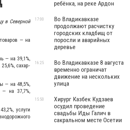
ц
ребёнка, на реке Ардон
Во Владикавказе
17:00
у в Северной
продолжают расчистку
городских кладбищ от
поросли и аварийных
товаров — на
деревье
ь — на 39,1%,
Во Владикавказе 8 августа
16:25
 25,6%, сахар-
временно ограничат
движение на нескольких
улица
ы — на 48,5%,
 — на 37,7%,
Хирург Казбек Кудзаев
15:50
осудил проведение
43,2%, услуги
свадьбы Иды Галич в
езнодорожного
сакральном месте Осетии