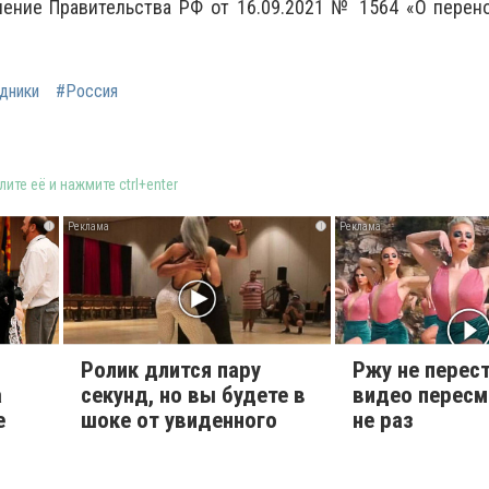
ление Правительства РФ от 16.09.2021 № 1564 «О перен
дники
#Россия
ите её и нажмите ctrl+enter
i
i
Ролик длится пару
Ржу не перест
а
секунд, но вы будете в
видео перес
е
шоке от увиденного
не раз