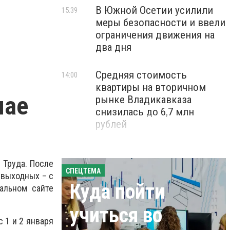
В Южной Осетии усилили
15:39
меры безопасности и ввели
ограничения движения на
два дня
Средняя стоимость
14:00
квартиры на вторичном
мае
рынке Владикавказа
снизилась до 6,7 млн
рублей
 Труда. После
СПЕЦТЕМА
 выходных – с
Куда пойти
альном сайте
учиться во
 1 и 2 января