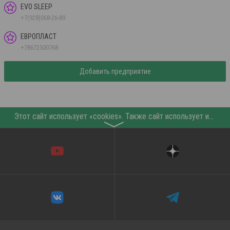
EVO SLEEP
+7(928)068-26-89
ЕВРОПЛАСТ
+78672500768
Добавить предприятие
Этот сайт использует «cookies». Также сайт использует интернет-сервис для сбора технических данных касательно посетителей с целью получения маркетинговой и статистической информации. Условия обработки данных посетителей сайта см.
〉