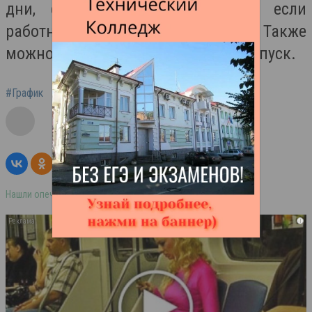
дни, сверхурочной работы или если
работник является донором крови. Также
можно использовать ежегодный отпуск.
#График
#Выходные
#2024
Нашли опечатку в тексте? Выделите её и нажмите ctrl+enter
i