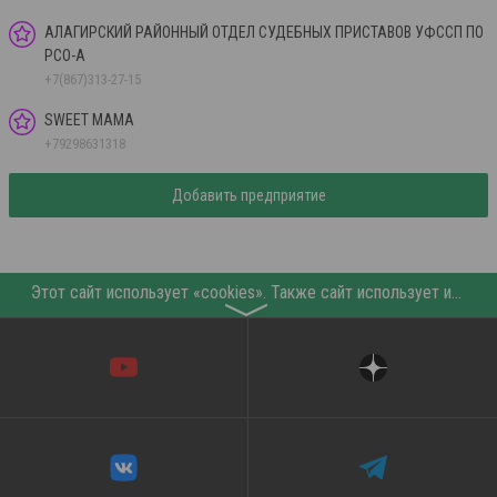
АЛАГИРСКИЙ РАЙОННЫЙ ОТДЕЛ СУДЕБНЫХ ПРИСТАВОВ УФССП ПО
РСО-А
+7(867)313-27-15
SWEET MAMA
+79298631318
Добавить предприятие
Этот сайт использует «cookies». Также сайт использует интернет-сервис для сбора технических данных касательно посетителей с целью получения маркетинговой и статистической информации. Условия обработки данных посетителей сайта см.
〉