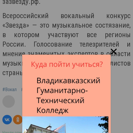
зазвезду.рф.
Всероссийский вокальный конкурс
«Звезда» — это музыкальное состязание,
в котором участвуют все регионы
России. Голосование телезрителей и
мнение знаменитых экспертов в области
музыки определяют лучших вокалистов
страны.
#Вокал
#певица
#конкурс
#канал Звезда
Нашли опечатку в тексте? Выделите её и нажмите ctrl+enter